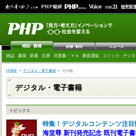
雑誌
書籍
新書
文庫
児童書・ＹＡ
家庭通販
コミック
デジタ
HOME
デジタル・電子書籍
その他
デジタル・電子書籍
トピックス
特集！デジタルコンテンツ注目
海堂尊 新刊発売記念 既刊電子書