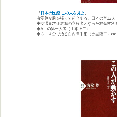
『
日本の医療 この人を見よ
』
海堂尊が胸を張って紹介する、日本の宝12人
◆交通事故死激減の立役者となった救命救急
◆
A
ｉの第一人者（山本正二）
◆３～４分で治る白内障手術（赤星隆幸）etc