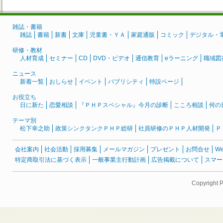
雑誌・書籍
雑誌
書籍
新書
文庫
児童書・ＹＡ
家庭通販
コミック
デジタル・
研修・教材
人材育成
セミナー
CD
DVD・ビデオ
通信教育
eラーニング
職域図
ニュース
新着一覧
おしらせ
イベント
パブリシティ
特設ページ
お役立ち
日に新た
恋愛相談
『ＰＨＰスペシャル』今月の診断
こころ相談
何の
テーマ別
松下幸之助
政策シンクタンクＰＨＰ総研
社員研修のＰＨＰ人材開発
Ｐ
会社案内
社会活動
採用募集
メールマガジン
プレゼント
お問合せ
W
特定商取引法に基づく表示
一般事業主行動計画
広告掲載について
スマー
Copyright 