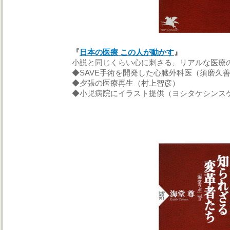
『
日本の医療 この人が動かす
』
小説と同じくらい心に刺さる、リアルな医療
◆
SAVE
手術を開発した心臓外科医（須磨久
◆夕張の医療再生（村上智彦）
◆小児病院にイラスト提供（ヨシタケシンスケ）