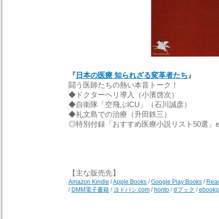
『
日本の医療 知られざる変革者たち
』
闘う医師たちの熱い本音トーク！
◆ドクターヘリ導入（小濱啓次）
◆自衛隊「空飛ぶ
ICU
」（石川誠彦）
◆礼文島での治療（升田鉄三）
◎特別付録「おすすめ医療小説リスト50選」et
【主な販売先】
Amazon Kindle
/
Apple Books
/
Google Play Books
/
Read
/
DMM電子書籍
/
ヨドバシ.com
/
honto
/
dブック
/
ebookj