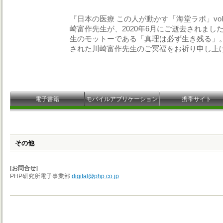
『日本の医療 この人が動かす「海堂ラボ」vo
崎富作先生が、2020年6月にご逝去されま
生のモットーである「真理は必ず生き残る」
された川崎富作先生のご冥福をお祈り申し上
電子書籍
モバイルアプリケーション
携帯サイト
その他
[お問合せ]
PHP研究所電子事業部
digital@php.co.jp