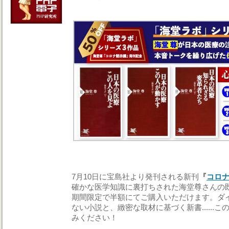
7月10日に宝島社より発刊される新刊
『
コロ
確かな医学知識に裏打ちされた海堂尊さんの既
期間限定で半額にてご購入いただけます。ダ
ない小説と、緻密な取材に基づく新書......
みください！