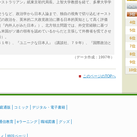
ーストラリアン』紙東京初代局長。上智大学教授を経て、多摩大学学
うなど、政治学から日本人論まで、独自の視角で切り込むオースト
配の政治を、英米的二大政党政治に勝る日本的英知として高く評価
4位
（『内外人がみた日本』）。北方領土問題では、外交官経験に基づ
5位
も米国がソ連の領有を認めているからだと主張して外務省を慌てさせ
号）。
6位
１年）、『ユニークな日本人』（講談社、７９年）、『国際政治と
7位
8位
（データ作成：1997年）
9位
10位
このページのTOPへ
庭通販
コミック
デジタル・電子書籍
通信教育
eラーニング
職域図書
グッズ
ティ
特設ページ