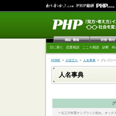
日に新た
恋愛相談
こころ相談
診断
何
HOME
お役立ち
人名事典
グレゴリ
人名事典
グ
一九三六年英ケンブリッジ生れ。オックス