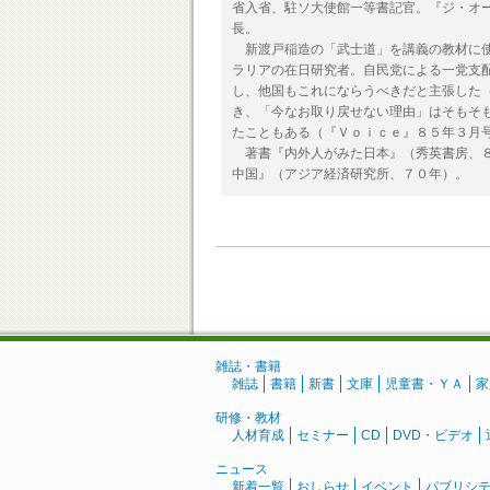
省入省、駐ソ大使館一等書記官。『ジ・オ
長。
新渡戸稲造の「武士道」を講義の教材に使
ラリアの在日研究者。自民党による一党支
し、他国もこれにならうべきだと主張した
き、「今なお取り戻せない理由」はそもそ
たこともある（『Ｖｏｉｃｅ』８５年３月
著書『内外人がみた日本』（秀英書房、８
中国』（アジア経済研究所、７０年）。
雑誌・書籍
雑誌
書籍
新書
文庫
児童書・ＹＡ
家
研修・教材
人材育成
セミナー
CD
DVD・ビデオ
ニュース
新着一覧
おしらせ
イベント
パブリシ