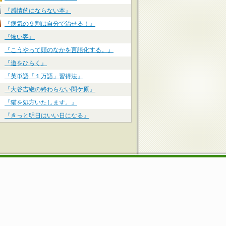
『感情的にならない本』
『病気の９割は自分で治せる！』
『怖い客』
『こうやって頭のなかを言語化する。』
『道をひらく』
『英単語「１万語」習得法』
『大谷吉継の終わらない関ケ原』
『猫を処方いたします。』
『きっと明日はいい日になる』