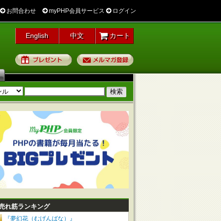
お問合わせ
myPHP会員サービス
ログイン
English
中文
カート
プレゼント
メルマガ登録
売れ筋ランキング
『夢幻花（むげんばな）』