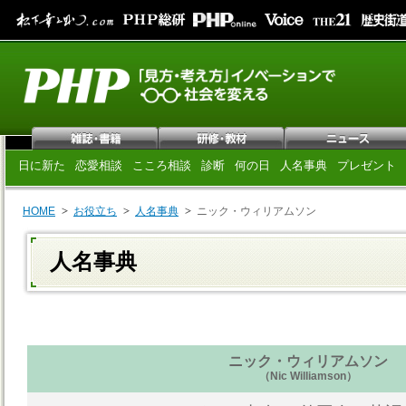
日に新た
恋愛相談
こころ相談
診断
何の日
人名事典
プレゼント
HOME
お役立ち
人名事典
ニック・ウィリアムソン
人名事典
ニック・ウィリアムソン
（Nic Williamson）