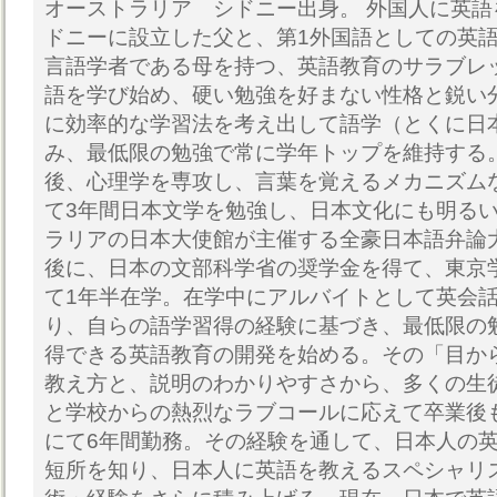
オーストラリア シドニー出身。 外国人に英
ドニーに設立した父と、第1外国語としての英
言語学者である母を持つ、英語教育のサラブレ
語を学び始め、硬い勉強を好まない性格と鋭い
に効率的な学習法を考え出して語学（とくに日
み、最低限の勉強で常に学年トップを維持する
後、心理学を専攻し、言葉を覚えるメカニズム
て3年間日本文学を勉強し、日本文化にも明る
ラリアの日本大使館が主催する全豪日本語弁論
後に、日本の文部科学省の奨学金を得て、東京
て1年半在学。在学中にアルバイトとして英会
り、自らの語学習得の経験に基づき、最低限の
得できる英語教育の開発を始める。その「目か
教え方と、説明のわかりやすさから、多くの生
と学校からの熱烈なラブコールに応えて卒業後
にて6年間勤務。その経験を通して、日本人の
短所を知り、日本人に英語を教えるスペシャリ