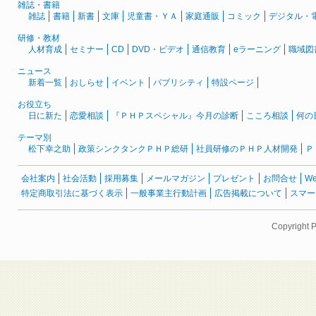
雑誌・書籍
雑誌
書籍
新書
文庫
児童書・ＹＡ
家庭通販
コミック
デジタル・
研修・教材
人材育成
セミナー
CD
DVD・ビデオ
通信教育
eラーニング
職域図
ニュース
新着一覧
おしらせ
イベント
パブリシティ
特設ページ
お役立ち
日に新た
恋愛相談
『ＰＨＰスペシャル』今月の診断
こころ相談
何の
テーマ別
松下幸之助
政策シンクタンクＰＨＰ総研
社員研修のＰＨＰ人材開発
Ｐ
会社案内
社会活動
採用募集
メールマガジン
プレゼント
お問合せ
W
特定商取引法に基づく表示
一般事業主行動計画
広告掲載について
スマー
Copyright 