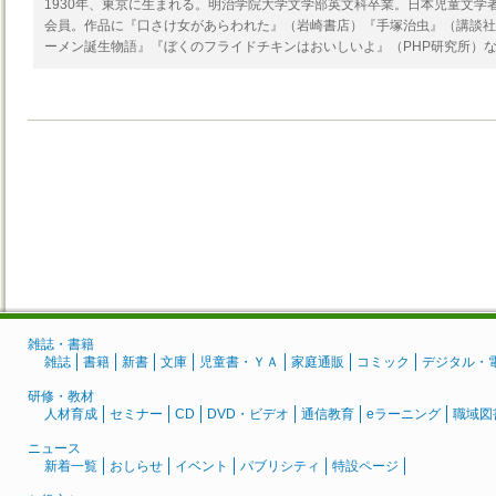
1930年、東京に生まれる。明治学院大学文学部英文科卒業。日本児童文学
会員。作品に『口さけ女があらわれた』（岩崎書店）『手塚治虫』（講談社
ーメン誕生物語』『ぼくのフライドチキンはおいしいよ』（PHP研究所）
雑誌・書籍
雑誌
書籍
新書
文庫
児童書・ＹＡ
家庭通販
コミック
デジタル・
研修・教材
人材育成
セミナー
CD
DVD・ビデオ
通信教育
eラーニング
職域図
ニュース
新着一覧
おしらせ
イベント
パブリシティ
特設ページ