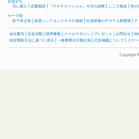
お役立ち
日に新た
恋愛相談
『ＰＨＰスペシャル』今月の診断
こころ相談
何の
テーマ別
松下幸之助
政策シンクタンクＰＨＰ総研
社員研修のＰＨＰ人材開発
Ｐ
会社案内
社会活動
採用募集
メールマガジン
プレゼント
お問合せ
W
特定商取引法に基づく表示
一般事業主行動計画
広告掲載について
スマー
Copyright 