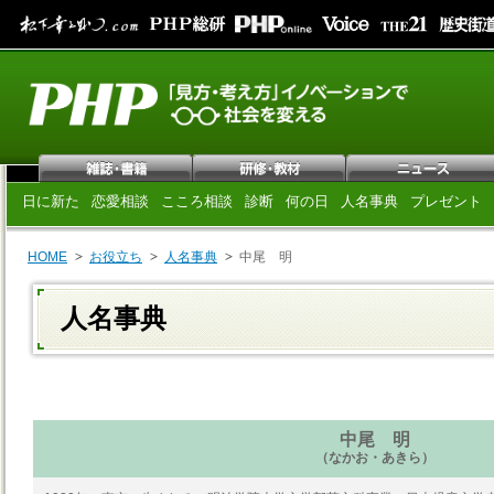
日に新た
恋愛相談
こころ相談
診断
何の日
人名事典
プレゼント
HOME
お役立ち
人名事典
中尾 明
人名事典
中尾 明
（なかお・あきら）