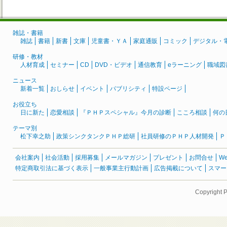
雑誌・書籍
雑誌
書籍
新書
文庫
児童書・ＹＡ
家庭通販
コミック
デジタル・
研修・教材
人材育成
セミナー
CD
DVD・ビデオ
通信教育
eラーニング
職域図
ニュース
新着一覧
おしらせ
イベント
パブリシティ
特設ページ
お役立ち
日に新た
恋愛相談
『ＰＨＰスペシャル』今月の診断
こころ相談
何の
テーマ別
松下幸之助
政策シンクタンクＰＨＰ総研
社員研修のＰＨＰ人材開発
Ｐ
会社案内
社会活動
採用募集
メールマガジン
プレゼント
お問合せ
W
特定商取引法に基づく表示
一般事業主行動計画
広告掲載について
スマー
Copyright 