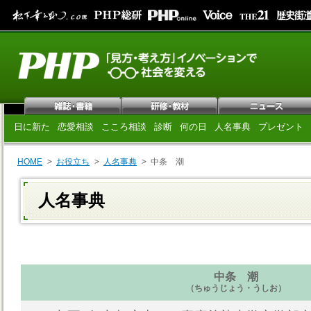
日に新た
恋愛相談
こころ相談
診断
何の日
人名事典
プレゼント
HOME
お役立ち
人名事典
中条 潮
人名事典
中条 潮
（ちゅうじょう・うしお）