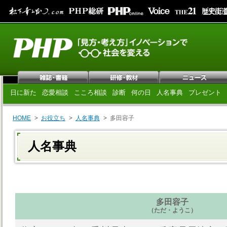
日に新た
恋愛相談
こころ相談
診断
何の日
人名事典
プレゼント
HOME
お役立ち
人名事典
多田容子
人名事典
多田容子
（ただ・ようこ）