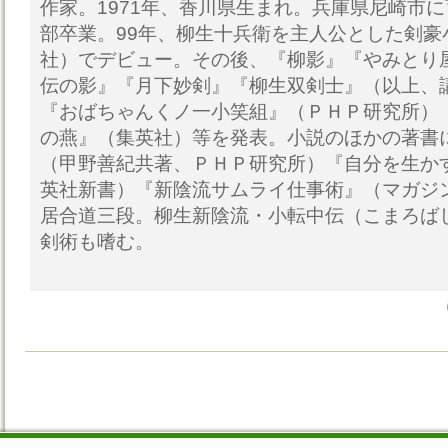
作家。1971年、香川県生まれ。兵庫県尼崎市
部卒業。99年、柳生十兵衛を主人公とした剣豪
社）でデビュー。その後、『柳影』『やみとり
伝の影』『月下妙剣』『柳生双剣士』（以上、
『おばちゃんくノ一小笑組』（ＰＨＰ研究所）
の燕』（集英社）等を発表。小説のほかの著書
（甲野善紀共著、ＰＨＰ研究所）『自分を生か
英社新書）『新陰流サムライ仕事術』（マガジ
居合道三段。柳生新陰流・小転中伝（こまろば
剣術も嗜む。