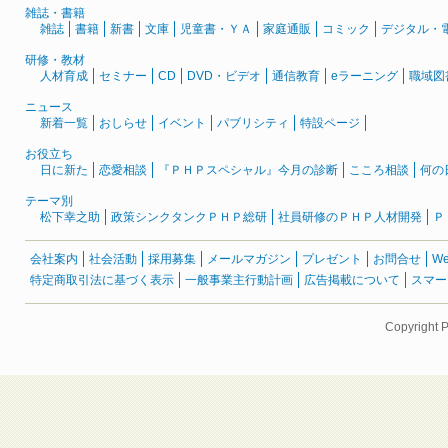
雑誌・書籍
雑誌
書籍
新書
文庫
児童書・ＹＡ
家庭通販
コミック
デジタル・
研修・教材
人材育成
セミナー
CD
DVD・ビデオ
通信教育
eラーニング
職域図
ニュース
新着一覧
おしらせ
イベント
パブリシティ
特設ページ
お役立ち
日に新た
恋愛相談
『ＰＨＰスペシャル』今月の診断
こころ相談
何の
テーマ別
松下幸之助
政策シンクタンクＰＨＰ総研
社員研修のＰＨＰ人材開発
Ｐ
会社案内
社会活動
採用募集
メールマガジン
プレゼント
お問合せ
W
特定商取引法に基づく表示
一般事業主行動計画
広告掲載について
スマー
Copyright 