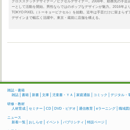
クロスステッチデザイナー／ピクセルデザイナー。2008年、勤務先の手芸
ーとして活動を開始。男性ならではのポップなデザインが魅力。2016年よ
TOKYO PiXEL（トーキョーピクセル）を始動。近年は手芸だけに留まら
デザインまで幅広く活躍中。東京・蔵前に店舗を構える。
雑誌・書籍
雑誌
書籍
新書
文庫
児童書・ＹＡ
家庭通販
コミック
デジタル・
研修・教材
人材育成
セミナー
CD
DVD・ビデオ
通信教育
eラーニング
職域図
ニュース
新着一覧
おしらせ
イベント
パブリシティ
特設ページ