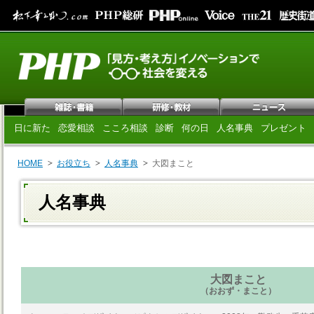
日に新た
恋愛相談
こころ相談
診断
何の日
人名事典
プレゼント
HOME
お役立ち
人名事典
大図まこと
人名事典
大図まこと
（おおず・まこと）