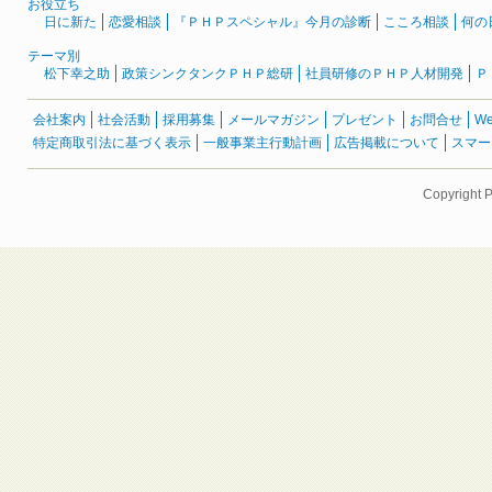
お役立ち
日に新た
恋愛相談
『ＰＨＰスペシャル』今月の診断
こころ相談
何の
テーマ別
松下幸之助
政策シンクタンクＰＨＰ総研
社員研修のＰＨＰ人材開発
Ｐ
会社案内
社会活動
採用募集
メールマガジン
プレゼント
お問合せ
W
特定商取引法に基づく表示
一般事業主行動計画
広告掲載について
スマー
Copyright 