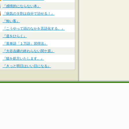
『感情的にならない本』
『病気の９割は自分で治せる！』
『怖い客』
『こうやって頭のなかを言語化する。』
『道をひらく』
『英単語「１万語」習得法』
『大谷吉継の終わらない関ケ原』
『猫を処方いたします。』
『きっと明日はいい日になる』