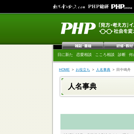
日に新た
恋愛相談
こころ相談
診断
何
HOME
お役立ち
人名事典
田中鳴舟
人名事典