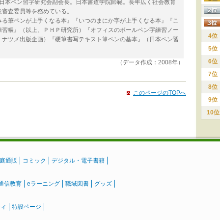
在、日本ペン習字研究会副会長。日本書道学院師範。長年広く社会教育
験審査委員等を務めている。
みる筆ペンが上手くなる本』『いつのまにか字が上手くなる本』『こ
練習帳』（以上、ＰＨＰ研究所）『オフィスのボールペン字練習ノー
4位
、ナツメ出版企画）『硬筆書写テキスト筆ペンの基本』（日本ペン習
5位
6位
（データ作成：2008年）
7位
8位
このページのTOPへ
9位
10位
庭通販
コミック
デジタル・電子書籍
通信教育
eラーニング
職域図書
グッズ
ティ
特設ページ