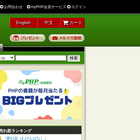
お問合わせ
myPHP会員サービス
ログイン
English
中文
カート
プレゼント
メルマガ登録
売れ筋ランキング
『夢幻花（むげんばな）』