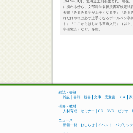
1947年10月、北海道士別市生まれ。現
に携わる傍ら、文部科学省後援書写検定試
著書『みるみる字が上手くなる本』『みる
れだけやれば必ず上手くなるボールペン字
ト』『ここからはじめる書道入門』（以上
字研究会）など、多数。
雑誌・書籍
雑誌
書籍
新書
文庫
児童書・ＹＡ
家
研修・教材
人材育成
セミナー
CD
DVD・ビデオ
ニュース
新着一覧
おしらせ
イベント
パブリシ