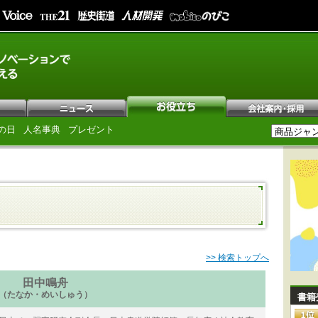
の日
人名事典
プレゼント
>> 検索トップへ
田中鳴舟
（たなか・めいしゅう）
書籍