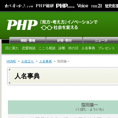
日に新た
恋愛相談
こころ相談
診断
何の日
人名事典
プレゼント
HOME
お役立ち
人名事典
窪田陽一
人名事典
窪田陽一
（くぼた・よういち）