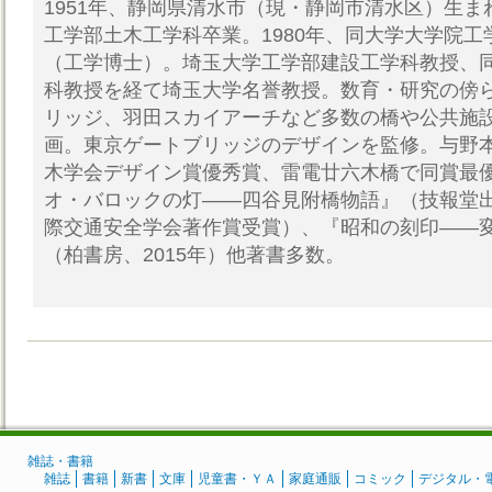
1951年、静岡県清水市（現・静岡市清水区）生まれ
工学部土木工学科卒業。1980年、同大学大学院
（工学博士）。埼玉大学工学部建設工学科教授、
科教授を経て埼玉大学名誉教授。数育・研究の傍
リッジ、羽田スカイアーチなど多数の橋や公共施
画。東京ゲートブリッジのデザインを監修。与野
木学会デザイン賞優秀賞、雷電廿六木橋で同賞最優
オ・バロックの灯――四谷見附橋物語』（技報堂出
際交通安全学会著作賞受賞）、『昭和の刻印――
（柏書房、2015年）他著書多数。
雑誌・書籍
雑誌
書籍
新書
文庫
児童書・ＹＡ
家庭通販
コミック
デジタル・