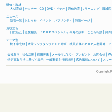
研修・教材
人材育成
セミナー
CD
DVD・ビデオ
通信教育
eラーニング
職域図
ニュース
新着一覧
おしらせ
イベント
パブリシティ
特設ページ
お役立ち
日に新た
恋愛相談
『ＰＨＰスペシャル』今月の診断
こころ相談
何の
テーマ別
松下幸之助
政策シンクタンクＰＨＰ総研
社員研修のＰＨＰ人材開発
Ｐ
会社案内
社会活動
採用募集
メールマガジン
プレゼント
お問合せ
W
特定商取引法に基づく表示
一般事業主行動計画
広告掲載について
スマー
Copyright 