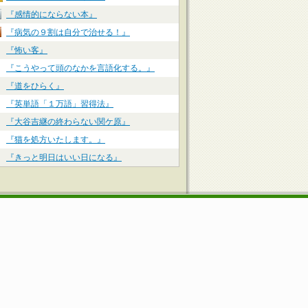
『感情的にならない本』
『病気の９割は自分で治せる！』
『怖い客』
『こうやって頭のなかを言語化する。』
『道をひらく』
『英単語「１万語」習得法』
『大谷吉継の終わらない関ケ原』
『猫を処方いたします。』
『きっと明日はいい日になる』