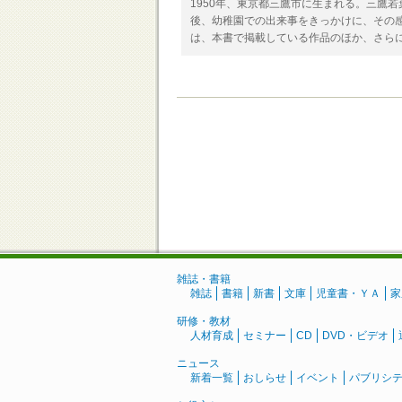
1950年、東京都三鷹市に生まれる。三鷹
後、幼稚園での出来事をきっかけに、その
は、本書で掲載している作品のほか、さら
雑誌・書籍
雑誌
書籍
新書
文庫
児童書・ＹＡ
家
研修・教材
人材育成
セミナー
CD
DVD・ビデオ
ニュース
新着一覧
おしらせ
イベント
パブリシ