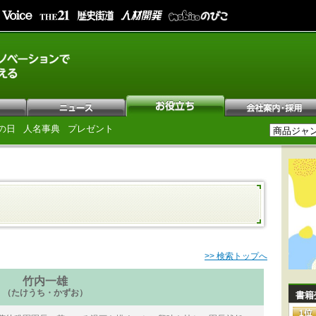
の日
人名事典
プレゼント
>> 検索トップへ
竹内一雄
（たけうち・かずお）
書籍