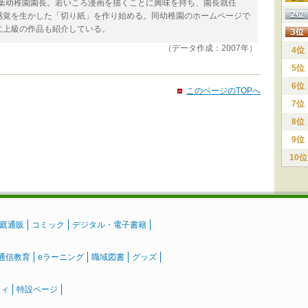
若葉幼稚園園長。若いころ漫画を描くことに興味を持ち、園長就任
感覚を生かした「切り紙」を作り始める。同幼稚園のホームページで
に上級の作品も紹介している。
（データ作成：2007年）
4位
5位
6位
このページのTOPへ
7位
8位
9位
10位
庭通販
コミック
デジタル・電子書籍
通信教育
eラーニング
職域図書
グッズ
ティ
特設ページ