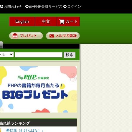
お問合わせ
myPHP会員サービス
ログイン
English
中文
カート
プレゼント
メルマガ登録
売れ筋ランキング
『夢幻花（むげんばな）』