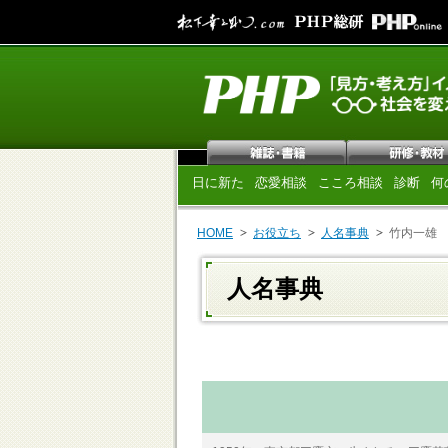
日に新た
恋愛相談
こころ相談
診断
何
HOME
お役立ち
人名事典
竹内一雄
人名事典