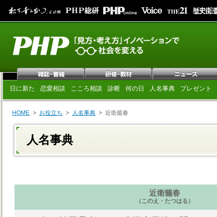
日に新た
恋愛相談
こころ相談
診断
何の日
人名事典
プレゼント
HOME
お役立ち
人名事典
近衛籠春
人名事典
近衛籠春
（このえ・たつはる）