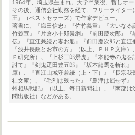
1964年、埼玉県生まれ。大学卒業後、暫しオ
その後、通信会社勤務を経て、フリーライター
王』（ベストセラーズ）で作家デビュー。
著書に、『織田信忠』『佐竹義重』『大いなる
竹義宣』『片倉小十郎景綱』『前田慶次郎』『
伝』『直江兼続と妻お船』『前田慶次郎と直江
『浅井長政とお市の方』（以上、ＰＨＰ文庫）
Ｐ研究所）、『上杉三郎景虎』『本能寺の鬼を
討て』『剣鬼疋田豊五郎』『坂本龍馬を斬れ』
庫）、『直江山城守兼続（上・下）』『長宗我
社文庫）、『毛利は残った』『島津は屈せず』
州相馬戦記』（以上、毎日新聞社）、『南部は
聞出版社）などがある。