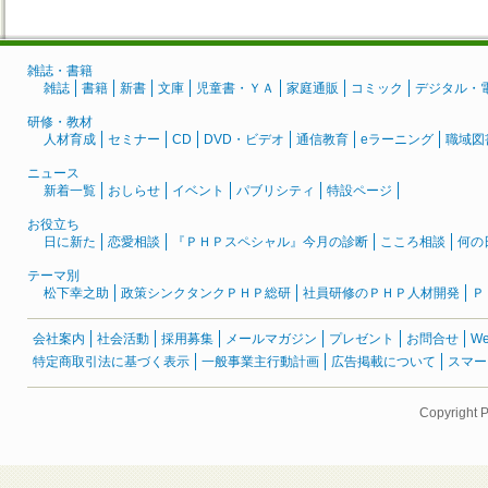
雑誌・書籍
雑誌
書籍
新書
文庫
児童書・ＹＡ
家庭通販
コミック
デジタル・
研修・教材
人材育成
セミナー
CD
DVD・ビデオ
通信教育
eラーニング
職域図
ニュース
新着一覧
おしらせ
イベント
パブリシティ
特設ページ
お役立ち
日に新た
恋愛相談
『ＰＨＰスペシャル』今月の診断
こころ相談
何の
テーマ別
松下幸之助
政策シンクタンクＰＨＰ総研
社員研修のＰＨＰ人材開発
Ｐ
会社案内
社会活動
採用募集
メールマガジン
プレゼント
お問合せ
W
特定商取引法に基づく表示
一般事業主行動計画
広告掲載について
スマー
Copyright 