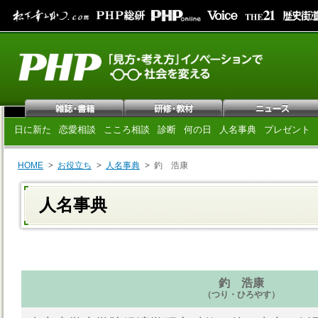
日に新た
恋愛相談
こころ相談
診断
何の日
人名事典
プレゼント
HOME
お役立ち
人名事典
釣 浩康
人名事典
釣 浩康
（つり・ひろやす）