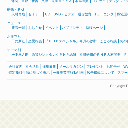
雑誌
書籍
新書
文庫
児童書・ＹＡ
家庭通販
コミック
デジタル・
研修・教材
人材育成
セミナー
CD
DVD・ビデオ
通信教育
eラーニング
職域図
ニュース
新着一覧
おしらせ
イベント
パブリシティ
特設ページ
お役立ち
日に新た
恋愛相談
『ＰＨＰスペシャル』今月の診断
こころ相談
何の
テーマ別
松下幸之助
政策シンクタンクＰＨＰ総研
社員研修のＰＨＰ人材開発
Ｐ
会社案内
社会活動
採用募集
メールマガジン
プレゼント
お問合せ
W
特定商取引法に基づく表示
一般事業主行動計画
広告掲載について
スマー
Copyright 