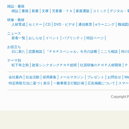
雑誌・書籍
雑誌
書籍
新書
文庫
児童書・ＹＡ
家庭通販
コミック
デジタル・
研修・教材
人材育成
セミナー
CD
DVD・ビデオ
通信教育
eラーニング
職域図
ニュース
新着一覧
おしらせ
イベント
パブリシティ
特設ページ
お役立ち
日に新た
恋愛相談
『ＰＨＰスペシャル』今月の診断
こころ相談
何の
テーマ別
松下幸之助
政策シンクタンクＰＨＰ総研
社員研修のＰＨＰ人材開発
Ｐ
会社案内
社会活動
採用募集
メールマガジン
プレゼント
お問合せ
W
特定商取引法に基づく表示
一般事業主行動計画
広告掲載について
スマー
Copyright 