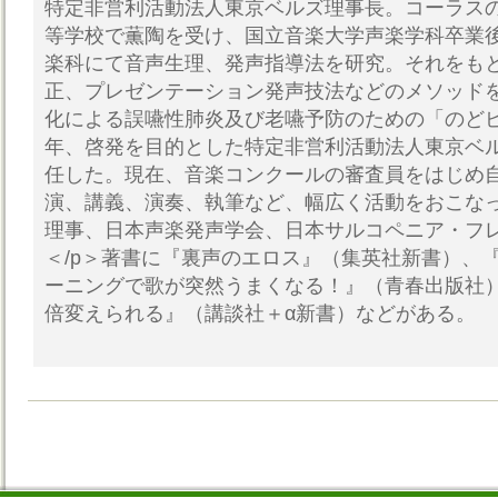
特定非営利活動法人東京ベルズ理事長。コーラス
等学校で薫陶を受け、国立音楽大学声楽学科卒業
楽科にて音声生理、発声指導法を研究。それをも
正、プレゼンテーション発声技法などのメソッド
化による誤嚥性肺炎及び老嚥予防のための「のどピ
年、啓発を目的とした特定非営利活動法人東京ベ
任した。現在、音楽コンクールの審査員をはじめ
演、講義、演奏、執筆など、幅広く活動をおこな
理事、日本声楽発声学会、日本サルコペニア・フ
＜/p＞著書に『裏声のエロス』（集英社新書）、
ーニングで歌が突然うまくなる！』（青春出版社）
倍変えられる』（講談社＋α新書）などがある。