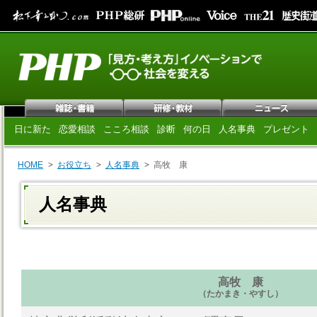
日に新た
恋愛相談
こころ相談
診断
何の日
人名事典
プレゼント
HOME
お役立ち
人名事典
高牧 康
人名事典
高牧 康
（たかまき・やすし）