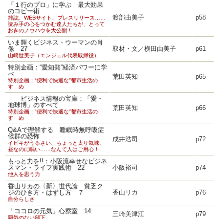
「１行のプロ」に学ぶ 最大効果
のコピー術
渡部由美子
p58
雑誌、WEBサイト、プレスリリース……
読み手の心をつかむ達人たちが、とって
おきのノウハウを大公開！
いま輝くビジネス・ウーマンの肖
像 27
取材・文／横田由美子
p61
山崎世美子（エンジェル代表取締役）
特別企画：“愛知発”経済パワーに学
べ
荒田英知
p65
特別企画：“便利で快適な”都市生活の
すゝめ
ビジネス情報の宝庫：「愛・
地球博」のすべて
荒田英知
p66
特別企画：“便利で快適な”都市生活の
すゝめ
Q&Aで理解する 睡眠時無呼吸症
候群の恐怖
成井浩司
p72
イビキがうるさい、ちょっと太り気味、
昼なのに眠い……なんて人はご用心！
もっと力を!!：小阪流幸せなビジネ
スマン・ライフ実践術 22
小阪裕司
p74
他人を思う力
香山リカの〈新〉世代論 貧乏ク
ジのひき方・はずし方 ７
香山リカ
p76
自分らしさ
「ココロの元気」心察室 14
三崎美津江
p79
覇気のない部下