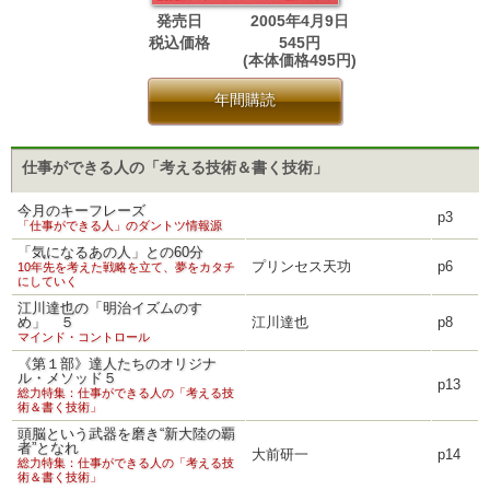
発売日
2005年4月9日
税込価格
545円
(本体価格495円)
年間購読
仕事ができる人の「考える技術＆書く技術」
今月のキーフレーズ
p3
「仕事ができる人」のダントツ情報源
「気になるあの人」との60分
プリンセス天功
p6
10年先を考えた戦略を立て、夢をカタチ
にしていく
江川達也の「明治イズムのすゝ
め」 ５
江川達也
p8
マインド・コントロール
《第１部》達人たちのオリジナ
ル・メソッド５
p13
総力特集：仕事ができる人の「考える技
術＆書く技術」
頭脳という武器を磨き“新大陸の覇
者”となれ
大前研一
p14
総力特集：仕事ができる人の「考える技
術＆書く技術」