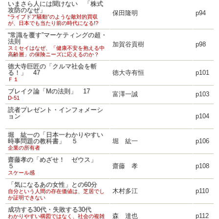
いまさら人には聞けない 「株式
攻防のなぜ」
保田隆明
p94
“ライブドア騒動”のような敵対的買収
が、日本でも当たり前の時代になる!?
“常識を覆す”マーケティングの超・
法則
加賀谷貢樹
p98
スミセイはなぜ、「健康不安を抱える中
高齢層」の保険ニーズに応えるのか？
徳大寺巨匠の「クルマ社会を斬
る！」 47
徳大寺有恒
p101
Ｆ１
ブレイク論「Mの法則」 17
富澤一誠
p103
D-51
読者プレゼント・インフォメーシ
ョン
p104
堀 紘一の「日本一わかりやすい
時事問題の教科書」 ５
堀 紘一
p106
企業の所有者
齋藤孝の「めざせ！ ゼウス」
５
齋藤 孝
p108
スケール感
「気になるあの女性」との60分
木村多江
p110
自分という人間の存在価値は、芝居でし
か証明できない
成功する30代・失敗する30代
森 達也
p112
わかりやすい構図ではなく、社会の複雑