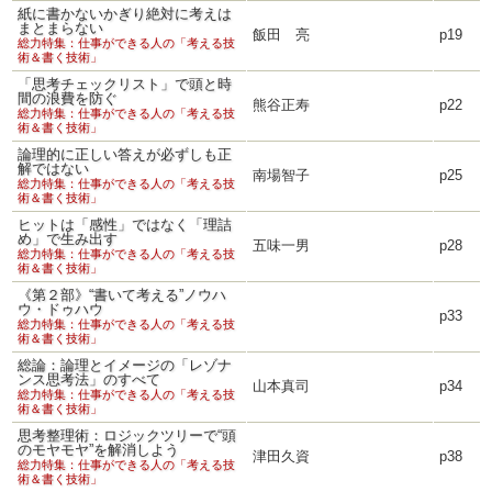
紙に書かないかぎり絶対に考えは
まとまらない
飯田 亮
p19
総力特集：仕事ができる人の「考える技
術＆書く技術」
「思考チェックリスト」で頭と時
間の浪費を防ぐ
熊谷正寿
p22
総力特集：仕事ができる人の「考える技
術＆書く技術」
論理的に正しい答えが必ずしも正
解ではない
南場智子
p25
総力特集：仕事ができる人の「考える技
術＆書く技術」
ヒットは「感性」ではなく「理詰
め」で生み出す
五味一男
p28
総力特集：仕事ができる人の「考える技
術＆書く技術」
《第２部》“書いて考える”ノウハ
ウ・ドゥハウ
p33
総力特集：仕事ができる人の「考える技
術＆書く技術」
総論：論理とイメージの「レゾナ
ンス思考法」のすべて
山本真司
p34
総力特集：仕事ができる人の「考える技
術＆書く技術」
思考整理術：ロジックツリーで“頭
のモヤモヤ”を解消しよう
津田久資
p38
総力特集：仕事ができる人の「考える技
術＆書く技術」