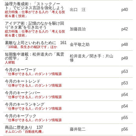
論理力養成術：「ストックノー
ト」でビジネス言語を強化しよう
出口 汪
p40
総力特集：仕事ができる人の「考える技
術＆書く技術」
アイデア術：記憶のなかを駆け回
り“ネタ素”を引き出そう
加藤昌治
p42
総力特集：仕事ができる人の「考える技
術＆書く技術」
素敵な上司といわれるために 161
金平敬之助
p48
「100歳。長生きの秘訣です」ほか
短期集中連載：松井道夫の「風雲
松井道夫／聞き手：片山
の哲学」 ２
p49
修
人材観
今月のキーワード
p53
「仕事ができる人」のダントツ情報源
今月のキートレンド
p53
「仕事ができる人」のダントツ情報源
今月のキーナンバー
p54
「仕事ができる人」のダントツ情報源
今月のキーランキング
p54
「仕事ができる人」のダントツ情報源
今月のキーブック
p55
「仕事ができる人」のダントツ情報源
商品に歴史あり 137
藤井龍二
p56
オムロンの「自動改札機」