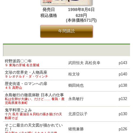
発売日
1998年8月6日
税込価格
628円
(本体価格571円)
年間購読
狩野派四〇〇年
武田恒夫 高松良幸
p143
９ 東海の牙城 名古屋城
文珍の世界史・人物高座
桂文珍
p140
９ レオナルド・ダ・ヴィンチ
歴史街道・ロマンへの扉
鶴田純也
p138
４５ 高野山
永島敏行の徹底体験 日本人の仕事
永島敏行
p132
私は生卵が大嫌い、だけど…… 養鶏・鹿
児島県東市来町
鬼平料理ごよみ
北原亞以子
p130
十六 長月 醤油豆＆貝柱の掻き揚げの天
麩羅そば
そこに最古の天文図が描かれてい
た！
猪熊兼勝
p126