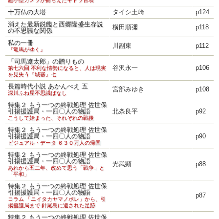
超小型カメラが捕らえたキトラ古墳
十万仏の大塔
タイシ土崎
p124
消えた最新鋭艦と西郷隆盛生存説
横田順彌
p118
の不思議な関係
私の一冊
川副東
p112
『竜馬がゆく』
「司馬遼太郎」の贈りもの
谷沢永一
p106
第七六回 不利な情勢になると、人は現実
を見失う『城塞』七
長篇時代小説 あかんべえ 五
宮部みゆき
p108
深川ふね屋不思議ばなし
特集２ もう一つの終戦処理 佐世保
引揚援護局・一四〇人の物語
北条良平
p92
こうして始まった、それぞれの戦後
特集２ もう一つの終戦処理 佐世保
引揚援護局・一四〇人の物語
p90
ビジュアル・データ ６３０万人の帰国
特集２ もう一つの終戦処理 佐世保
引揚援護局・一四〇人の物語
光武顕
p88
あれから五二年、改めて思う「戦争」と
「平和」
特集２ もう一つの終戦処理 佐世保
引揚援護局・一四〇人の物語
p87
コラム 「ニイタカヤマノボレ」から、引
揚援護局まで 針尾島に遺された足跡
特集２ もう一つの終戦処理 佐世保