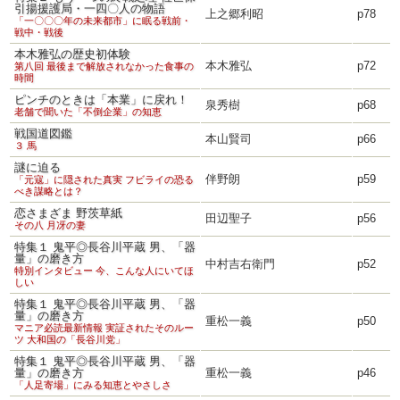
引揚援護局・一四〇人の物語
上之郷利昭
p78
「一〇〇〇年の未来都市」に眠る戦前・
戦中・戦後
本木雅弘の歴史初体験
本木雅弘
p72
第八回 最後まで解放されなかった食事の
時間
ピンチのときは「本業」に戻れ！
泉秀樹
p68
老舗で聞いた「不倒企業」の知恵
戦国道図鑑
本山賢司
p66
３ 馬
謎に迫る
伴野朗
p59
「元寇」に隠された真実 フビライの恐る
べき謀略とは？
恋さまざま 野茨草紙
田辺聖子
p56
その八 月冴の妻
特集１ 鬼平◎長谷川平蔵 男、「器
量」の磨き方
中村吉右衛門
p52
特別インタビュー 今、こんな人にいてほ
しい
特集１ 鬼平◎長谷川平蔵 男、「器
量」の磨き方
重松一義
p50
マニア必読最新情報 実証されたそのルー
ツ 大和国の「長谷川党」
特集１ 鬼平◎長谷川平蔵 男、「器
量」の磨き方
重松一義
p46
「人足寄場」にみる知恵とやさしさ