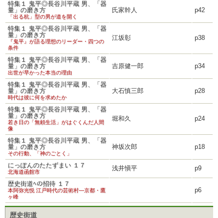
特集１ 鬼平◎長谷川平蔵 男、「器
量」の磨き方
氏家幹人
p42
「出る杭」型の男が道を開く
特集１ 鬼平◎長谷川平蔵 男、「器
量」の磨き方
江坂彰
p38
『鬼平』が語る理想のリーダー・四つの
条件
特集１ 鬼平◎長谷川平蔵 男、「器
量」の磨き方
吉原健一郎
p34
出世が早かった本当の理由
特集１ 鬼平◎長谷川平蔵 男、「器
量」の磨き方
大石慎三郎
p28
時代は彼に何を求めたか
特集１ 鬼平◎長谷川平蔵 男、「器
量」の磨き方
堀和久
p24
若き日の「無頼生活」がはぐくんだ人間
像
特集１ 鬼平◎長谷川平蔵 男、「器
量」の磨き方
神坂次郎
p18
その行動、「神のごとく」
にっぽんのたたずまい １７
浅井愼平
p9
北海道函館市
歴史街道ﾍの招待 １７
p6
本阿弥光悦 江戸時代の芸術村―京都・鷹
ヶ峰
歴史街道