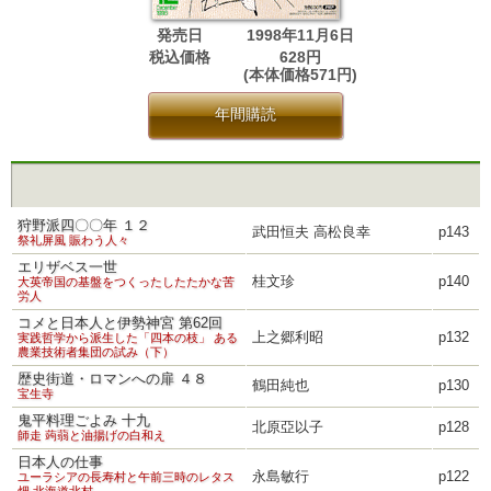
発売日
1998年11月6日
税込価格
628円
(本体価格571円)
年間購読
狩野派四〇〇年 １２
武田恒夫 高松良幸
p143
祭礼屏風 賑わう人々
エリザベス一世
桂文珍
p140
大英帝国の基盤をつくったしたたかな苦
労人
コメと日本人と伊勢神宮 第62回
上之郷利昭
p132
実践哲学から派生した「四本の枝」 ある
農業技術者集団の試み（下）
歴史街道・ロマンへの扉 ４８
鶴田純也
p130
宝生寺
鬼平料理ごよみ 十九
北原亞以子
p128
師走 蒟蒻と油揚げの白和え
日本人の仕事
永島敏行
p122
ユーラシアの長寿村と午前三時のレタス