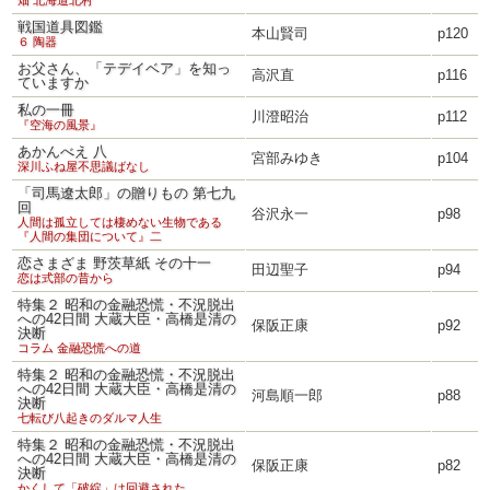
畑 北海道北村
戦国道具図鑑
本山賢司
p120
６ 陶器
お父さん、「テデイベア」を知っ
高沢直
p116
ていますか
私の一冊
川澄昭治
p112
『空海の風景』
あかんべえ 八
宮部みゆき
p104
深川ふね屋不思議ばなし
「司馬遼太郎」の贈りもの 第七九
回
谷沢永一
p98
人間は孤立しては棲めない生物である
『人間の集団について』二
恋さまざま 野茨草紙 その十一
田辺聖子
p94
恋は式部の昔から
特集２ 昭和の金融恐慌・不況脱出
への42日間 大蔵大臣・高橋是清の
保阪正康
p92
決断
コラム 金融恐慌への道
特集２ 昭和の金融恐慌・不況脱出
への42日間 大蔵大臣・高橋是清の
河島順一郎
p88
決断
七転び八起きのダルマ人生
特集２ 昭和の金融恐慌・不況脱出
への42日間 大蔵大臣・高橋是清の
保阪正康
p82
決断
かくして「破綻」は回避された