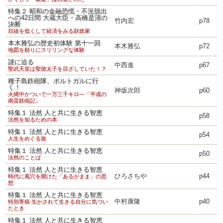
特集２ 昭和の金融恐慌・不況脱出
への42日間 大蔵大臣・高橋是清の
竹内宏
p78
決断
目線を低くして経済をみる財政家
本木雅弘の歴史初体験 第十一回
本木雅弘
p72
地図を頼りにスリリングな体験
謎に迫る
中西進
p67
聖武天皇は聖徳太子を目ざしていた！？
種子島鉄砲隊、ポルトガルに行
く！
神坂次郎
p60
火縄中かついで一万三千キロ―「平成の
南蛮鉄砲記」
特集１ 法然 人と共に生きる智恵
p58
法然を知るための本
特集１ 法然 人と共に生きる智恵
p54
人生をめぐる旅
特集１ 法然 人と共に生きる智恵
p50
法然のことば
特集１ 法然 人と共に生きる智恵
ひろさちや
p44
時代に風穴を開けた「あるがまま」の思
想
特集１ 法然 人と共に生きる智恵
中村康隆
p40
特別寄稿 生かされて生きる自分に気づい
たとき
特集１ 法然 人と共に生きる智恵