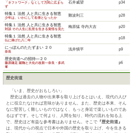
石井威望
p34
「ネフトワーク」なくして万民に広まら
ず
特集１ 法然 人と共に生きる智恵
難波利三
p28
少年は、いかにして名僧となったか
特集１ 法然 人と共に生きる智恵
梅原猛 寺内大吉
p20
対談 その人生に乱世を生きる覚悟を見た
特集１ 法然 人と共に生きる智恵
p18
仏に捧げた八〇年
にっぽんのたたずまい ２０
浅井愼平
p9
奈良
歴史街道への招待―２０
p6
藤原鎌足 蹴鞠と大化の改新―奈良・多武
峯
歴史街道
「いま、歴史がおもしろい」
歴史は過去の人物や出来事を取り上げるとはいえ、現代の人び
とに役立たなければ意味がありません。また、歴史は本来、そん
なに堅苦しく難しいものではなく、もっと身近で楽しいものであ
るはずです。そして何より、人間を知り、時代の流れを知る上
で、歴史ほど有益な参考書はありません。そこで
『歴史街道』
は、現代からの視点で日本や外国の歴史を取り上げ、今を生きる