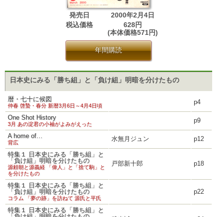
発売日
2000年2月4日
税込価格
628円
(本体価格571円)
年間購読
日本史にみる「勝ち組」と「負け組」明暗を分けたもの
暦・七十に候図
p4
仲春 啓蟄・春分 新暦3月6日～4月4日頃
One Shot History
p9
3月 あの淀君の小袖がよみがえった
A home of…
水無月ジュン
p12
背広
特集１ 日本史にみる「勝ち組」と
「負け組」明暗を分けたもの
戸部新十郎
p18
源頼朝と源義経 「偉人」と「捨て駒」と
を分けたもの
特集１ 日本史にみる「勝ち組」と
「負け組」明暗を分けたもの
p22
コラム 「夢の跡」を訪ねて 源氏と平氏
特集１ 日本史にみる「勝ち組」と
「負け組」明暗を分けたもの