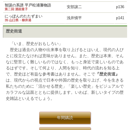
智謀の系譜 平戸松浦藩物語
安部譲二
p136
第二回 酒顛童子
にっぽんのたたずまい
浅井愼平
p141
35 山口県・柳井港
歴史街道
「いま、歴史がおもしろい」
歴史は過去の人物や出来事を取り上げるとはいえ、現代の人び
とに役立たなければ意味がありません。また、歴史は本来、そん
なに堅苦しく難しいものではなく、もっと身近で楽しいものであ
るはずです。そして何より、人間を知り、時代の流れを知る上
で、歴史ほど有益な参考書はありません。そこで
『歴史街道』
は、現代からの視点で日本や外国の歴史を取り上げ、今を生きる
私たちのために「活かせる歴史」「楽しい歴史」をビジュアルで
カラフルな誌面とともに提供します。いわば、新しいタイプの歴
史雑誌といえるでしょう。
年間購読