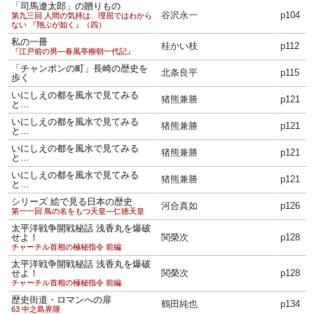
「司馬遼太郎」の贈りもの
谷沢永一
p104
第九三回 人間の気持は、理屈ではわから
ない 『翔ぶが如く』（四）
私の一冊
桂かい枝
p112
『江戸前の男―春風亭柳朝一代記』
「チャンポンの町」長崎の歴史を
北条良平
p115
歩く
いにしえの都を風水で見てみる
猪熊兼勝
p121
と…
いにしえの都を風水で見てみる
猪熊兼勝
p121
と…
いにしえの都を風水で見てみる
猪熊兼勝
p121
と…
いにしえの都を風水で見てみる
猪熊兼勝
p121
と…
シリーズ 絵で見る日本の歴史
河合真如
p126
第一一回 鳥の名をもつ天皇―仁徳天皇
太平洋戦争開戦秘話 浅香丸を爆破
せよ！
関榮次
p128
チャーチル首相の極秘指令 前編
太平洋戦争開戦秘話 浅香丸を爆破
せよ！
関榮次
p128
チャーチル首相の極秘指令 前編
歴史街道・ロマンへの扉
鶴田純也
p134
63 中之島界隈