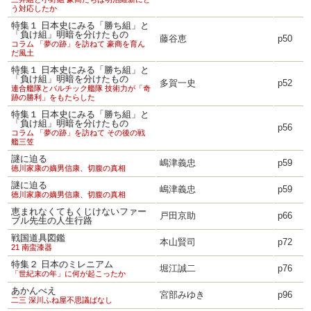
う対応したか
特集１ 日本史にみる「勝ち組」と
「負け組」明暗を分けたもの
藤谷恵
p50
コラム 「夢の跡」を訪ねて 豪商を育ん
だ風土
特集１ 日本史にみる「勝ち組」と
「負け組」明暗を分けたもの
多賀一史
p52
連合艦隊とバルチック艦隊 技術力が「奇
跡の勝利」をもたらした
特集１ 日本史にみる「勝ち組」と
「負け組」明暗を分けたもの
p56
コラム 「夢の跡」を訪ねて その後の戦
艦三笠
謎に迫る
嶋津義忠
p59
徳川家康の嫡男信康、切腹の真相
謎に迫る
嶋津義忠
p59
徳川家康の嫡男信康、切腹の真相
恵まれなくてもくじけないファー
戸田京助
p66
ブル先生の人生行路
戦国道具図鑑
本山賢司
p72
21 南蛮漆器
特集２ 日本のミレニアム
堀江誠二
p76
「世紀末の年」に何が起こったか
あかんべえ
宮部みゆき
p96
二三 深川ふね屋不思議ばなし