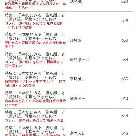
武光誠
p24
足利尊氏と新田義貞 中央を目指すか、本
拠地にこもるか
特集１ 日本史にみる「勝ち組」と
「負け組」明暗を分けたもの
p28
コラム 「夢の跡」を訪ねて 足利と新田
―それぞれの故郷
特集１ 日本史にみる「勝ち組」と
「負け組」明暗を分けたもの
江坂彰
p30
豊臣秀吉と柴田勝家 志の大きさが運命を
変えた
特集１ 日本史にみる「勝ち組」と
「負け組」明暗を分けたもの
河島順一郎
p34
コラム 「夢の跡」を訪ねて 桶狭間から
関ケ原まで
特集１ 日本史にみる「勝ち組」と
「負け組」明暗を分けたもの
平尾誠二
p36
特別寄稿 ラグビー人生で学んだ、「勝て
る組織・三つの条件」
特集１ 日本史にみる「勝ち組」と
「負け組」明暗を分けたもの
難波利三
p40
宮本武蔵と佐々木小次郎 技量は五分五分
だったが…
特集１ 日本史にみる「勝ち組」と
「負け組」明暗を分けたもの
p44
コラム 「夢の跡」を訪ねて 剣豪への道
特集１ 日本史にみる「勝ち組」と
「負け組」明暗を分けたもの
宮本又郎
p46
三井組と小野組 豪商たちは明治維新にど