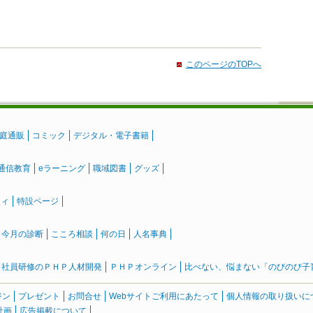
このページのTOPへ
庭通販
コミック
デジタル・電子書籍
通信教育
eラーニング
職域図書
グッズ
ティ
特設ページ
』今月の診断
こころ相談
何の日
人名事典
社員研修のＰＨＰ人材開発
ＰＨＰオンライン
比べない、悩まない「のびのび子育て
ジン
プレゼント
お問合せ
Webサイトご利用にあたって
個人情報の取り扱いに
計画
広告掲載について