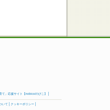
」応援サイト【nobico/のびこ】
ついて
クッキーポリシー