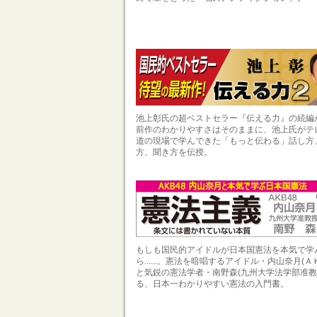
池上彰氏の超ベストセラー『伝える力』の続編
前作のわかりやすさはそのままに、池上氏がテ
道の現場で学んできた「もっと伝わる」話し方
方、聞き方を伝授。
もしも国民的アイドルが日本国憲法を本気で学
ら......。憲法を暗唱するアイドル・内山奈月(Ａ
と気鋭の憲法学者・南野森(九州大学法学部准教
る、日本一わかりやすい憲法の入門書。