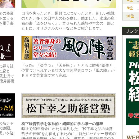
8位
9位
での修業
自信を失ったとき、困難にぶつかったとき、新しい挑戦
10位
トエッセ
のとき、多くの日本人の心を癒し、励ました、永遠の座
を電子書
右の書『道をひらく』。寄せられた感想や本文の一部と
ともに、オリジナルカバーなどをご紹介します。
『火怨』『炎立つ』『天を衝く』とともに蝦夷4部作と
に昇り詰
位置づけられている壮大な大河歴史ロマン『風の陣』が
た恋と
ＰＨＰ文芸文庫で堂々完結。
老蔵主演で
優秀芸術
の名チャ
松下経営哲学を体系的・網羅的に学ぶ唯一の講座
の激闘。
弊社で60年有余にわたり集約した、"松下幸之助の経営
思いを込
哲学の神髄"をお伝えするために、新たにセミナー形式の
研修講座を開発いたしました。経営者、後継経営者のみ