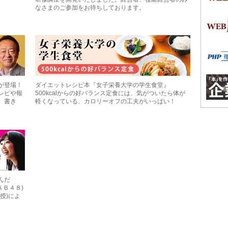
なさまのご参加をお待ちしております。
が登場！
ダイエットレシピ本『女子栄養大学の学生食堂』
レビや報
500kcalからの好バランス定食には、気がついたら体が
、書き
軽くなっている、カロリーオフの工夫がいっぱい！
んだ
ＫＢ４８)
授)によ