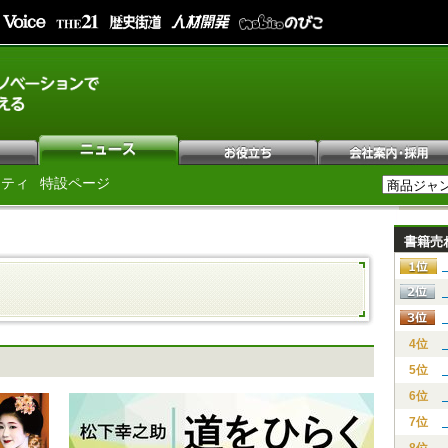
シティ
特設ページ
書籍売
4位
5位
6位
7位