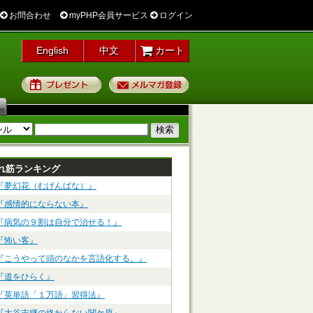
お問合わせ
myPHP会員サービス
ログイン
English
中文
カート
プレゼント
メルマガ登録
れ筋ランキング
『夢幻花（むげんばな）』
『感情的にならない本』
『病気の９割は自分で治せる！』
『怖い客』
『こうやって頭のなかを言語化する。』
『道をひらく』
『英単語「１万語」習得法』