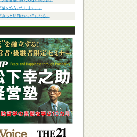
『大谷吉継の終わらない関ケ原』
『猫を処方いたします。』
『きっと明日はいい日になる』