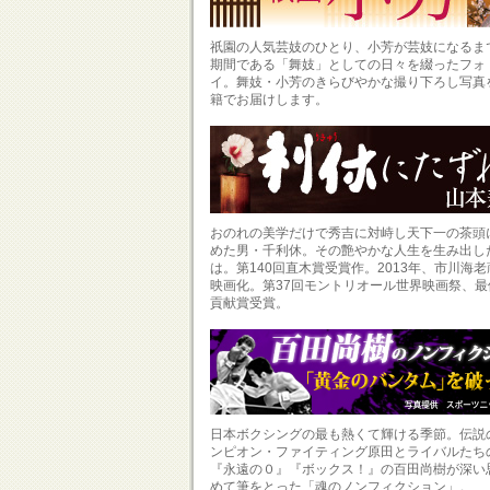
祇園の人気芸妓のひとり、小芳が芸妓になるま
期間である「舞妓」としての日々を綴ったフォ
イ。舞妓・小芳のきらびやかな撮り下ろし写真
籍でお届けします。
おのれの美学だけで秀吉に対峙し天下一の茶頭
めた男・千利休。その艶やかな人生を生み出し
は。第140回直木賞受賞作。2013年、市川海
映画化。第37回モントリオール世界映画祭、最
貢献賞受賞。
日本ボクシングの最も熱くて輝ける季節。伝説
ンピオン・ファイティング原田とライバルたち
『永遠の０』『ボックス！』の百田尚樹が深い
めて筆をとった「魂のノンフィクション」。