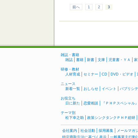
前へ
1
2
3
雑誌・書籍
雑誌
書籍
新書
文庫
児童書・ＹＡ
家
研修・教材
人材育成
セミナー
CD
DVD・ビデオ
ニュース
新着一覧
おしらせ
イベント
パブリシ
お役立ち
日に新た
恋愛相談
『ＰＨＰスペシャル
テーマ別
松下幸之助
政策シンクタンクＰＨＰ総研
会社案内
社会活動
採用募集
メールマガ
特定商取引法に基づく表示
一般事業主行動