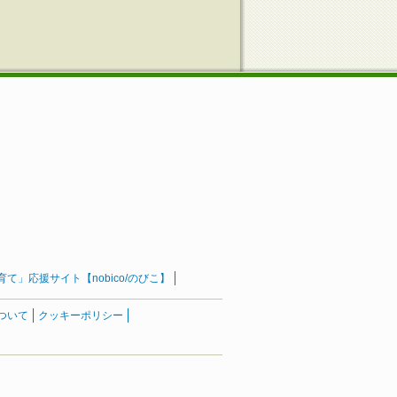
」応援サイト【nobico/のびこ】
ついて
クッキーポリシー