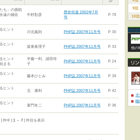
8位
ジ
9位
たち」の挑戦
歴史街道 2002年7月
永遠の補佐
中村彰彦
P. 78
10位
号
るヒント
@PHP
川北義則
PHP誌 2007年11月号
P. 30
るヒント
坂東眞理子
PHP誌 2007年11月号
P. 33
他のt
るヒント
半藤一利、諸田玲
PHP誌 2007年11月号
P. 24
始まる
子
るヒント
藤本ひとみ
PHP誌 2007年11月号
P. 39
るヒント
北 康利
PHP誌 2007年11月号
P. 42
児
職
るヒント
童門冬二
PHP誌 2007年11月号
P. 36
7 ] 件中 [
1
～
7
] 件目を表示