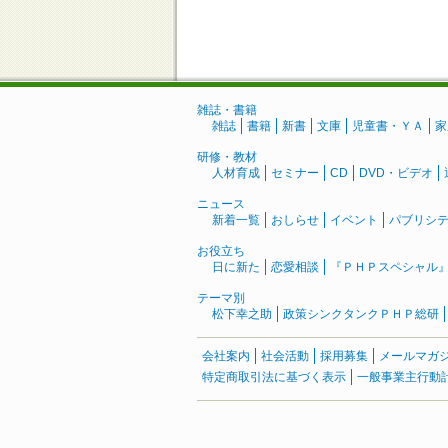
雑誌・書籍
雑誌
書籍
新書
文庫
児童書・ＹＡ
家
研修・教材
人材育成
セミナー
CD
DVD・ビデオ
ニュース
新着一覧
おしらせ
イベント
パブリシ
お役立ち
日に新た
恋愛相談
『ＰＨＰスペシャル
テーマ別
松下幸之助
政策シンクタンクＰＨＰ総研
会社案内
社会活動
採用募集
メールマガ
特定商取引法に基づく表示
一般事業主行動