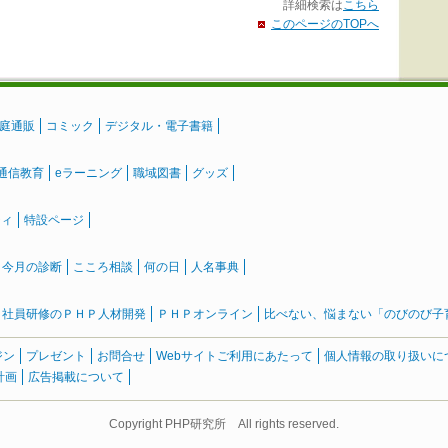
詳細検索は
こちら
このページのTOPへ
庭通販
コミック
デジタル・電子書籍
通信教育
eラーニング
職域図書
グッズ
ティ
特設ページ
』今月の診断
こころ相談
何の日
人名事典
社員研修のＰＨＰ人材開発
ＰＨＰオンライン
比べない、悩まない「のびのび子育て
ジン
プレゼント
お問合せ
Webサイトご利用にあたって
個人情報の取り扱いに
計画
広告掲載について
Copyright PHP研究所 All rights reserved.