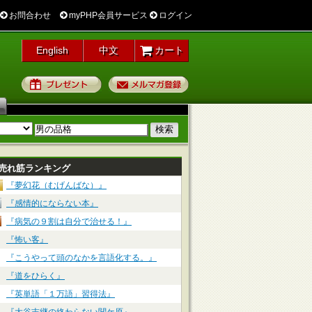
お問合わせ
myPHP会員サービス
ログイン
English
中文
カート
プレゼント
メルマガ登録
売れ筋ランキング
『夢幻花（むげんばな）』
『感情的にならない本』
『病気の９割は自分で治せる！』
『怖い客』
『こうやって頭のなかを言語化する。』
『道をひらく』
『英単語「１万語」習得法』