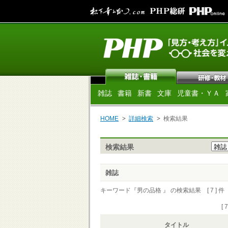
雑誌
書籍
新書
文庫
児童書・ＹＡ
HOME
詳細検索
検索結果
検索結果
雑誌
キーワード『男の品格 』 の検索結果 [ 7 ] 件
[ 
タイトル