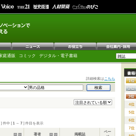
家庭通販
コミック
デジタル・電子書籍
書籍
詳細検索は
こちら
4位
5位
6位
7 ] 件中 [
1
～
7
] 件目を表示
7位
ペー
著者
掲載誌