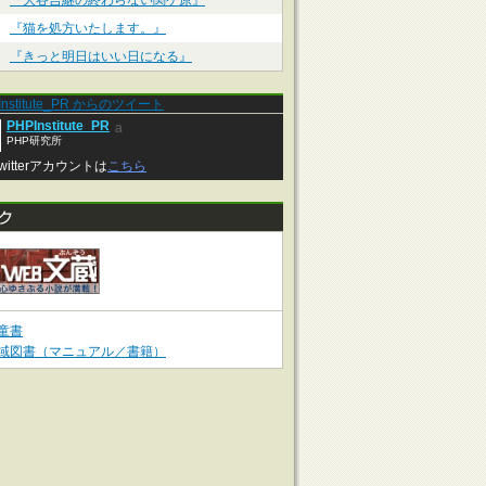
『大谷吉継の終わらない関ケ原』
『猫を処方いたします。』
『きっと明日はいい日になる』
Institute_PR からのツイート
PHPInstitute_PR
a
PHP研究所
witterアカウントは
こちら
童書
域図書（マニュアル／書籍）