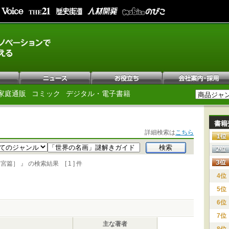
家庭通販
コミック
デジタル・電子書籍
書籍
詳細検索は
こちら
 』 の検索結果 [ 1 ] 件
4位
5位
6位
7位
主な著者