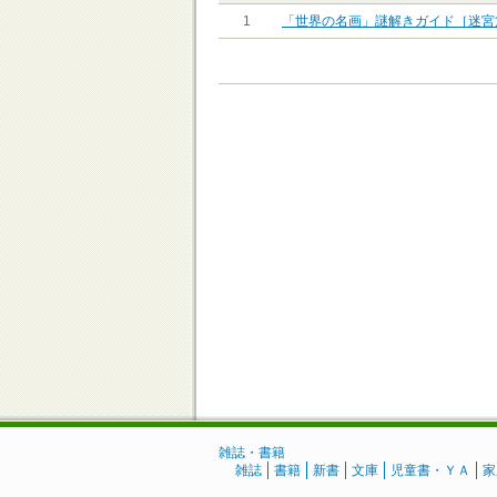
1
「世界の名画」謎解きガイド［迷宮
雑誌・書籍
雑誌
書籍
新書
文庫
児童書・ＹＡ
家