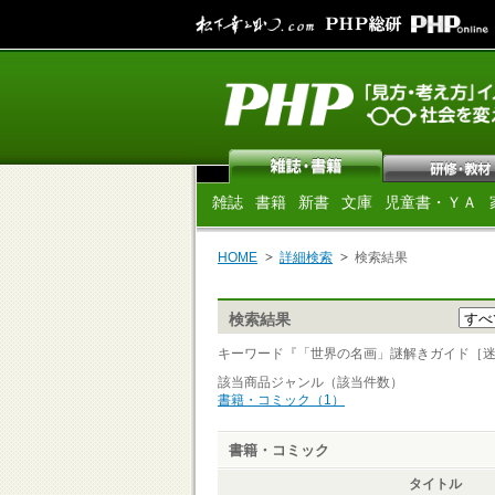
雑誌
書籍
新書
文庫
児童書・ＹＡ
HOME
詳細検索
検索結果
検索結果
キーワード『「世界の名画」謎解きガイド［迷宮篇］
該当商品ジャンル（該当件数）
書籍・コミック（1）
書籍・コミック
タイトル