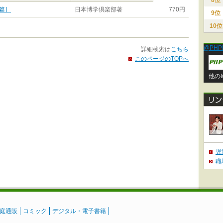
8位
篇］
日本博学倶楽部著
770円
9位
10位
@PHP
詳細検索は
こちら
このページのTOPへ
他のt
児
職
庭通販
コミック
デジタル・電子書籍