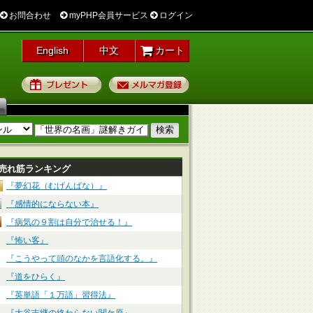
お問合わせ
myPHP会員サービス
ログイン
English
中文
カート
プレゼント
メルマガ登録
売れ筋ランキング
『夢幻花（むげんばな）』
『感情的にならない本』
『病気の９割は自分で治せる！』
『怖い客』
『こうやって頭のなかを言語化する。』
『道をひらく』
『英単語「１万語」習得法』