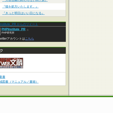
『大谷吉継の終わらない関ケ原』
『猫を処方いたします。』
『きっと明日はいい日になる』
Institute_PR からのツイート
PHPInstitute_PR
a
PHP研究所
witterアカウントは
こちら
童書
域図書（マニュアル／書籍）