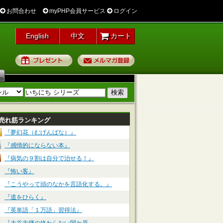
お問合わせ
myPHP会員サービス
ログイン
English
中文
カート
プレゼント
メルマガ登録
売れ筋ランキング
『夢幻花（むげんばな）』
『感情的にならない本』
『病気の９割は自分で治せる！』
『怖い客』
『こうやって頭のなかを言語化する。』
『道をひらく』
『英単語「１万語」習得法』