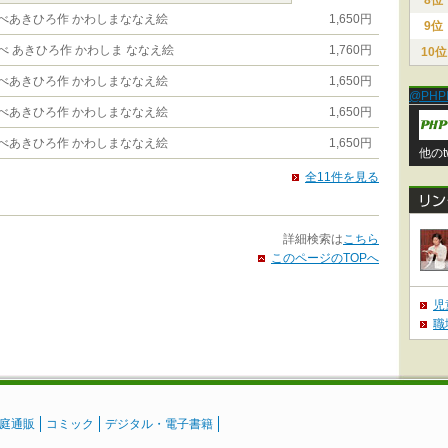
8位
べあきひろ作 かわしまななえ絵
1,650円
9位
べ あきひろ作 かわしま ななえ絵
1,760円
10位
べあきひろ作 かわしまななえ絵
1,650円
@PHP
べあきひろ作 かわしまななえ絵
1,650円
べあきひろ作 かわしまななえ絵
1,650円
他のt
全11件を見る
詳細検索は
こちら
このページのTOPへ
児
職
庭通販
コミック
デジタル・電子書籍