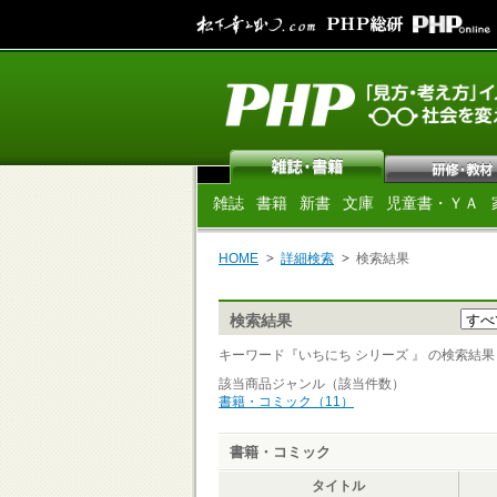
雑誌
書籍
新書
文庫
児童書・ＹＡ
HOME
詳細検索
検索結果
検索結果
キーワード『いちにち シリーズ 』 の検索結果 [ 
該当商品ジャンル（該当件数）
書籍・コミック（11）
書籍・コミック
タイトル