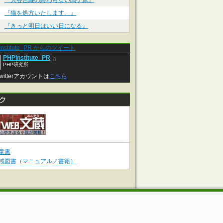
『大谷吉継の終わらない関ケ原』
『猫を処方いたします。』
『きっと明日はいい日になる』
Institute_PR からのツイート
PHPInstitute_PR
a
PHP研究所
witterアカウントは
こちら
童書
域図書（マニュアル／書籍）