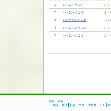
1
いちにちうんち
ふく
2
いちにちおこめ
ふく
3
いちにちだじゃれ
ふく
4
いちにちどうぶつ
ふく
5
いちにちじごく
ふく
雑誌・書籍
雑誌
書籍
新書
文庫
児童書・ＹＡ
家