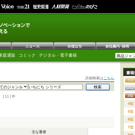
家庭通販
コミック
デジタル・電子書籍
書籍
詳細検索は
こちら
11 ] 件
4位
5位
6位
7位
主な著者