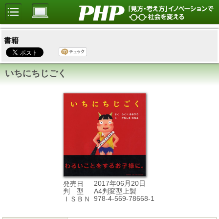
書籍
いちにちじごく
2017年06月20日
発売日
A4判変型上製
判 型
978-4-569-78668-1
ＩＳＢＮ