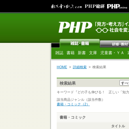
雑誌
書籍
新書
文庫
児童書・ＹＡ
HOME
詳細検索
検索結果
検索結果
キーワード『どの子も伸びる！ 正しい「知力」の磨
該当商品ジャンル（該当件数）
書籍・コミック（2）
書籍・コミック
タイトル