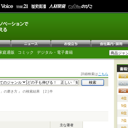
家庭通販
コミック
デジタル・電子書籍
書籍
詳細検索は
こちら
き方 』 の検索結果 [ 2 ] 件
4位
5位
6位
7位
主な著者