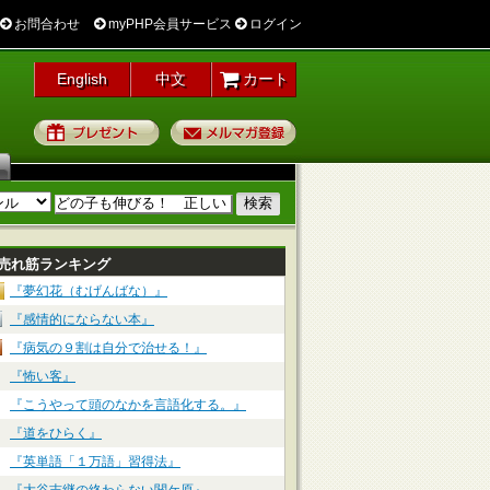
お問合わせ
myPHP会員サービス
ログイン
English
中文
カート
プレゼント
メルマガ登録
売れ筋ランキング
『夢幻花（むげんばな）』
『感情的にならない本』
『病気の９割は自分で治せる！』
『怖い客』
『こうやって頭のなかを言語化する。』
『道をひらく』
『英単語「１万語」習得法』