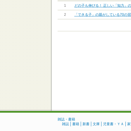
1
どの子も伸びる！ 正しい「知力」
2
「できる子」の親がしている70の
雑誌・書籍
雑誌
書籍
新書
文庫
児童書・ＹＡ
家