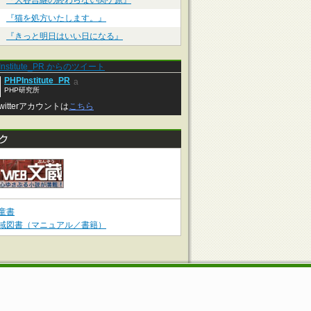
『大谷吉継の終わらない関ケ原』
『猫を処方いたします。』
『きっと明日はいい日になる』
Institute_PR からのツイート
PHPInstitute_PR
a
PHP研究所
witterアカウントは
こちら
童書
域図書（マニュアル／書籍）