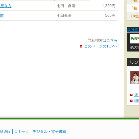
8位
の磨き方
七田 眞著
1,320円
9位
習慣
七田眞著
565円
10位
@PHP
詳細検索は
こちら
このページのTOPへ
他のt
児
職
庭通販
コミック
デジタル・電子書籍