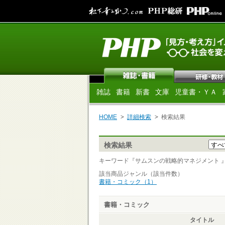
雑誌
書籍
新書
文庫
児童書・ＹＡ
HOME
詳細検索
検索結果
検索結果
キーワード『サムスンの戦略的マネジメント 』 の
該当商品ジャンル（該当件数）
書籍・コミック（1）
書籍・コミック
タイトル