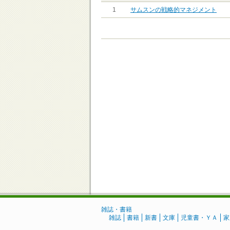
1
サムスンの戦略的マネジメント
雑誌・書籍
雑誌
書籍
新書
文庫
児童書・ＹＡ
家