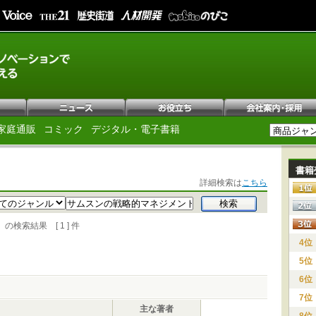
家庭通販
コミック
デジタル・電子書籍
書籍
詳細検索は
こちら
検索結果 [ 1 ] 件
4位
5位
6位
7位
主な著者