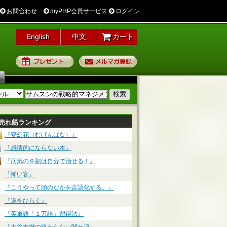
お問合わせ
myPHP会員サービス
ログイン
English
中文
カート
プレゼント
メルマガ登録
売れ筋ランキング
『夢幻花（むげんばな）』
『感情的にならない本』
『病気の９割は自分で治せる！』
『怖い客』
『こうやって頭のなかを言語化する。』
『道をひらく』
『英単語「１万語」習得法』