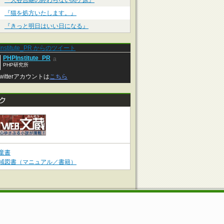
『大谷吉継の終わらない関ケ原』
『猫を処方いたします。』
『きっと明日はいい日になる』
Institute_PR からのツイート
PHPInstitute_PR
a
PHP研究所
witterアカウントは
こちら
童書
域図書（マニュアル／書籍）