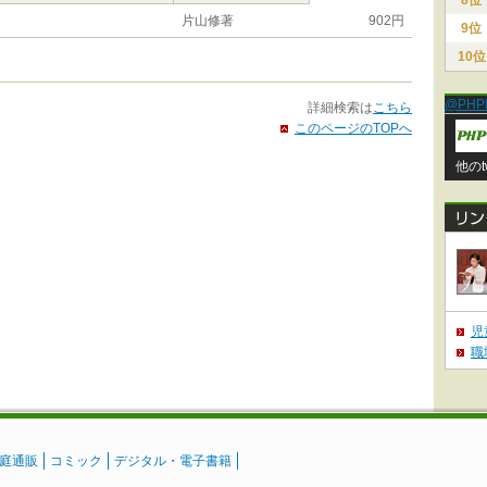
8位
片山修著
902円
9位
10位
@PHP
詳細検索は
こちら
このページのTOPへ
他のt
児
職
庭通販
コミック
デジタル・電子書籍