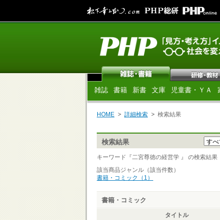
雑誌
書籍
新書
文庫
児童書・ＹＡ
HOME
詳細検索
検索結果
検索結果
キーワード『二宮尊徳の経営学 』 の検索結果 [ 
該当商品ジャンル（該当件数）
書籍・コミック（1）
書籍・コミック
タイトル