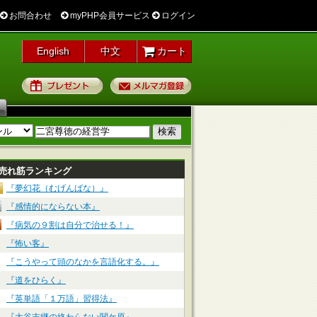
お問合わせ
myPHP会員サービス
ログイン
English
中文
カート
プレゼント
メルマガ登録
売れ筋ランキング
『夢幻花（むげんばな）』
『感情的にならない本』
『病気の９割は自分で治せる！』
『怖い客』
『こうやって頭のなかを言語化する。』
『道をひらく』
『英単語「１万語」習得法』