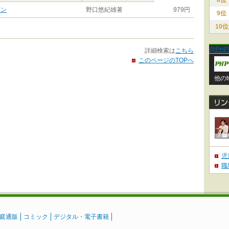
8位
ーン
野口悠紀雄著
979円
9位
10位
@PHP
詳細検索は
こちら
このページのTOPへ
他のt
児
職
庭通販
コミック
デジタル・電子書籍