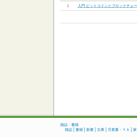
1
入門 ビットコインとブロックチェ
雑誌・書籍
雑誌
書籍
新書
文庫
児童書・ＹＡ
家