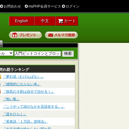
お問合わせ
myPHP会員サービス
ログイン
English
中文
カート
プレゼント
メルマガ登録
売れ筋ランキング
『夢幻花（むげんばな）』
『感情的にならない本』
『病気の９割は自分で治せる！』
『怖い客』
『こうやって頭のなかを言語化する。』
『道をひらく』
『英単語「１万語」習得法』