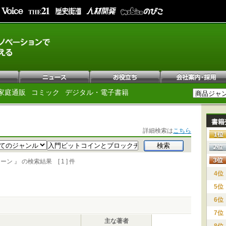
家庭通販
コミック
デジタル・電子書籍
書籍
詳細検索は
こちら
』 の検索結果 [ 1 ] 件
4位
5位
6位
7位
主な著者