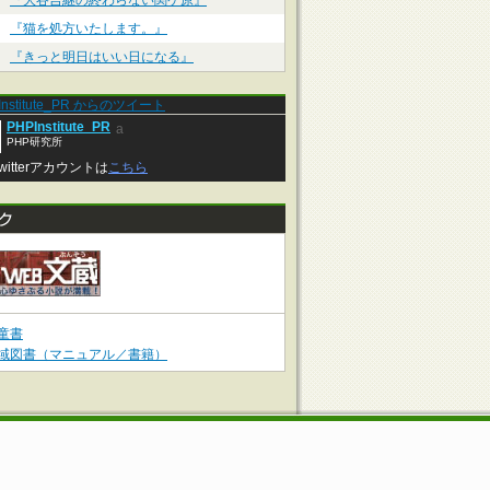
『大谷吉継の終わらない関ケ原』
『猫を処方いたします。』
『きっと明日はいい日になる』
Institute_PR からのツイート
PHPInstitute_PR
a
PHP研究所
witterアカウントは
こちら
童書
域図書（マニュアル／書籍）