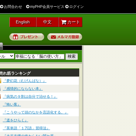
お問合わせ
myPHP会員サービス
ログイン
English
中文
カート
プレゼント
メルマガ登録
売れ筋ランキング
『夢幻花（むげんばな）』
『感情的にならない本』
『病気の９割は自分で治せる！』
『怖い客』
『こうやって頭のなかを言語化する。』
『道をひらく』
『英単語「１万語」習得法』