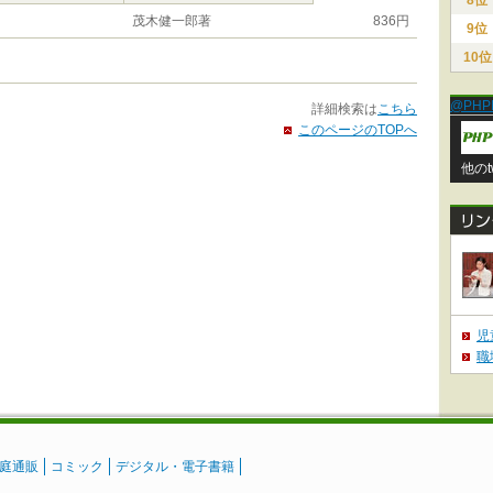
8位
茂木健一郎著
836円
9位
10位
@PHP
詳細検索は
こちら
このページのTOPへ
他のt
児
職
庭通販
コミック
デジタル・電子書籍