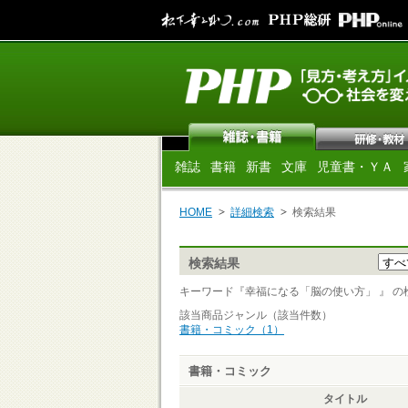
雑誌
書籍
新書
文庫
児童書・ＹＡ
HOME
詳細検索
検索結果
検索結果
キーワード『幸福になる「脳の使い方」 』 の検索結
該当商品ジャンル（該当件数）
書籍・コミック（1）
書籍・コミック
タイトル