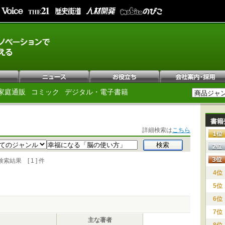
家庭通販
コミック
デジタル・電子書籍
書籍
詳細検索は
こちら
果 [ 1 ] 件
4位
5位
6位
7位
主な著者