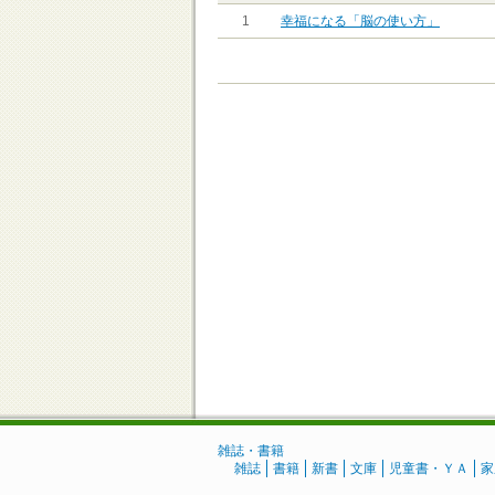
1
幸福になる「脳の使い方」
雑誌・書籍
雑誌
書籍
新書
文庫
児童書・ＹＡ
家