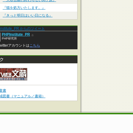
『大谷吉継の終わらない関ケ原』
『猫を処方いたします。』
『きっと明日はいい日になる』
Institute_PR からのツイート
PHPInstitute_PR
a
PHP研究所
witterアカウントは
こちら
童書
域図書（マニュアル／書籍）