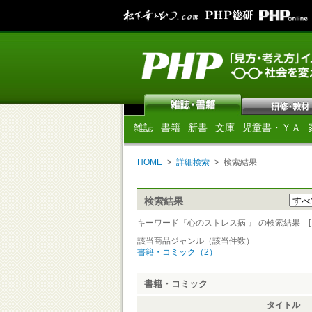
雑誌
書籍
新書
文庫
児童書・ＹＡ
HOME
詳細検索
検索結果
検索結果
キーワード『心のストレス病 』 の検索結果 [ 2
該当商品ジャンル（該当件数）
書籍・コミック（2）
書籍・コミック
タイトル