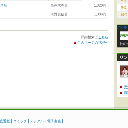
8位
レス病
筒井末春著
1,320円
9位
河野友信著
1,386円
10位
@PHP
詳細検索は
こちら
このページのTOPへ
他のt
児
職
庭通販
コミック
デジタル・電子書籍