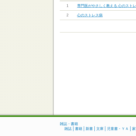
1
専門医がやさしく教える 心のスト
2
心のストレス病
雑誌・書籍
雑誌
書籍
新書
文庫
児童書・ＹＡ
家