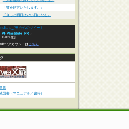
『大谷吉継の終わらない関ケ原』
『猫を処方いたします。』
『きっと明日はいい日になる』
Institute_PR からのツイート
PHPInstitute_PR
a
PHP研究所
witterアカウントは
こちら
童書
域図書（マニュアル／書籍）