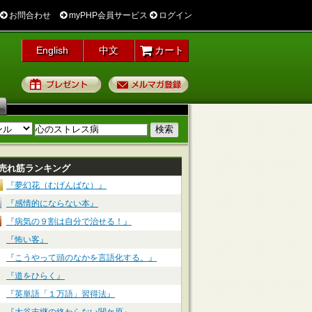
お問合わせ
myPHP会員サービス
ログイン
English
中文
カート
プレゼント
メルマガ登録
売れ筋ランキング
『夢幻花（むげんばな）』
『感情的にならない本』
『病気の９割は自分で治せる！』
『怖い客』
『こうやって頭のなかを言語化する。』
『道をひらく』
『英単語「１万語」習得法』