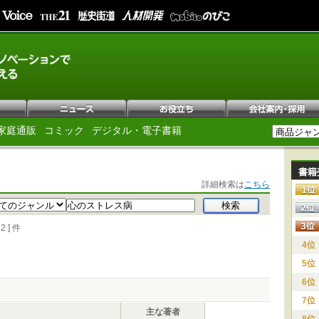
家庭通販
コミック
デジタル・電子書籍
書籍
詳細検索は
こちら
 ] 件
4位
5位
6位
7位
主な著者