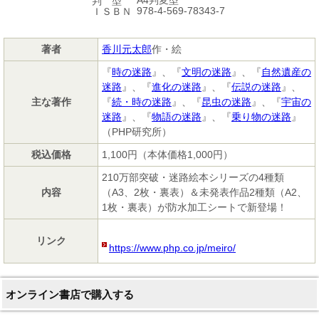
判 型
978-4-569-78343-7
ＩＳＢＮ
著者
香川元太郎
作・絵
『
時の迷路
』、『
文明の迷路
』、『
自然遺産の
迷路
』、『
進化の迷路
』、『
伝説の迷路
』、
主な著作
『
続・時の迷路
』、『
昆虫の迷路
』、『
宇宙の
迷路
』、『
物語の迷路
』、『
乗り物の迷路
』
（PHP研究所）
税込価格
1,100円（本体価格1,000円）
210万部突破・迷路絵本シリーズの4種類
内容
（A3、2枚・裏表）＆未発表作品2種類（A2、
1枚・裏表）が防水加工シートで新登場！
リンク
https://www.php.co.jp/meiro/
オンライン書店で購入する