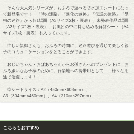
そんな大人気シリーズが、おふろで遊べる防水加工シートになっ
て新登場です！ 『時の迷路』『進化の迷路』『伝説の迷路』『昆
虫の迷路』から各1場面（A3サイズ2枚・裏表）、未発表作品2場面
（A2サイズ1枚・裏表）、お風呂の中に持ち込める解答シート（A4
サイズ1枚・裏表）も入っています。
忙しい親御さんも、おふろの時間に、迷路遊びを通じて楽しく親
子のコミュニケーションをとることができます。
おじいちゃん・おばあちゃんからお孫さんへのプレゼントに、お
ふろ嫌いなお子様のために、行楽地への携帯用として――様々な用
途で活躍します！
◎シートサイズ：A2（450mm×608mm）、
A3（304mm×450mm）、A4（210㎜×297mm）
こちらもおすすめ