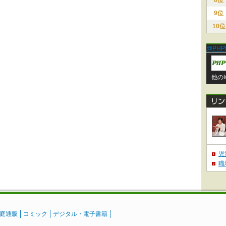
8位
9位
10位
@PHP
他のt
児
職
庭通販
コミック
デジタル・電子書籍