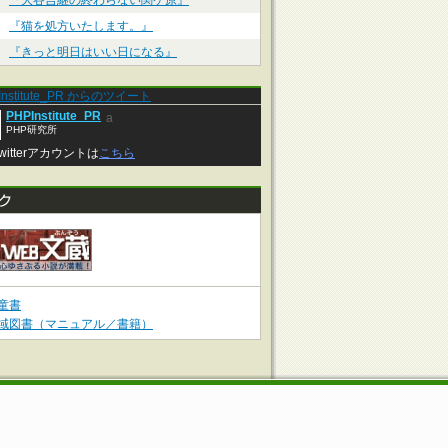
『大谷吉継の終わらない関ケ原』
『猫を処方いたします。』
『きっと明日はいい日になる』
Institute_PR からのツイート
PHPInstitute_PR
a
PHP研究所
witterアカウントは
こちら
童書
域図書（マニュアル／書籍）