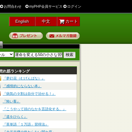
お問合わせ
myPHP会員サービス
ログイン
English
中文
カート
プレゼント
メルマガ登録
売れ筋ランキング
『夢幻花（むげんばな）』
『感情的にならない本』
『病気の９割は自分で治せる！』
『怖い客』
『こうやって頭のなかを言語化する。』
『道をひらく』
『英単語「１万語」習得法』