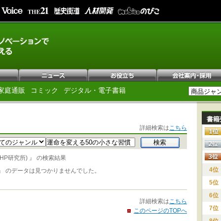
家庭通販
コミック
デジタル・電子書籍
書籍
詳細検索は
こちら
P研究所) 』 の検索結果
4位
』 のデータは見つかりませんでした。
5位
6位
詳細検索は
こちら
7位
このページのTOPへ