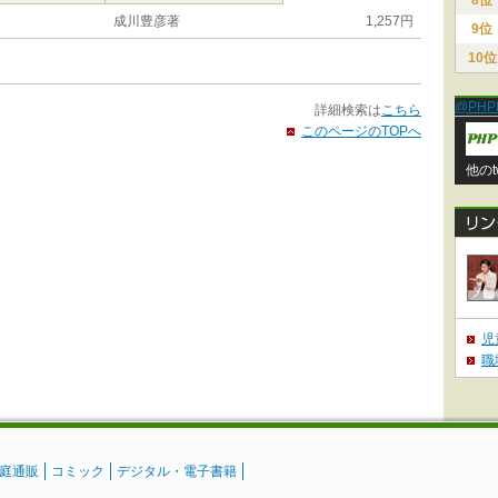
8位
成川豊彦著
1,257円
9位
10位
@PHP
詳細検索は
こちら
このページのTOPへ
他のt
児
職
庭通販
コミック
デジタル・電子書籍