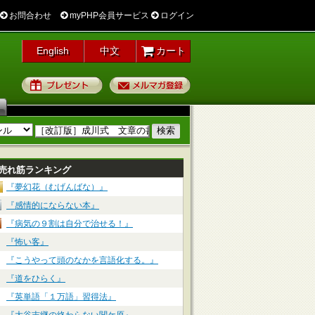
お問合わせ
myPHP会員サービス
ログイン
English
中文
カート
プレゼント
メルマガ登録
売れ筋ランキング
『夢幻花（むげんばな）』
『感情的にならない本』
『病気の９割は自分で治せる！』
『怖い客』
『こうやって頭のなかを言語化する。』
『道をひらく』
『英単語「１万語」習得法』