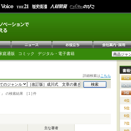
家庭通販
コミック
デジタル・電子書籍
書籍
詳細検索は
こちら
の検索結果 [ 1 ] 件
4位
5位
6位
7位
主な著者