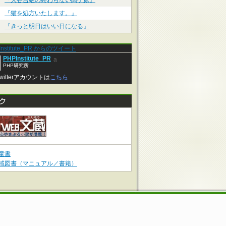
『大谷吉継の終わらない関ケ原』
『猫を処方いたします。』
『きっと明日はいい日になる』
Institute_PR からのツイート
PHPInstitute_PR
a
PHP研究所
witterアカウントは
こちら
童書
域図書（マニュアル／書籍）