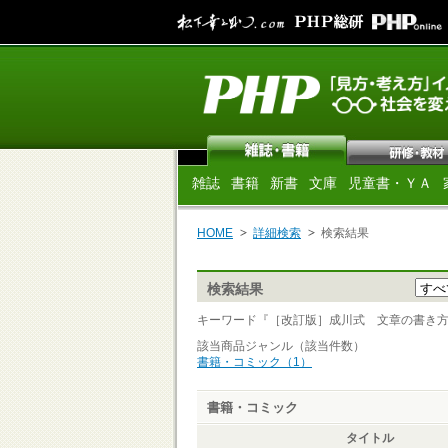
雑誌
書籍
新書
文庫
児童書・ＹＡ
HOME
詳細検索
検索結果
検索結果
キーワード『［改訂版］成川式 文章の書き方 』 
該当商品ジャンル（該当件数）
書籍・コミック（1）
書籍・コミック
タイトル