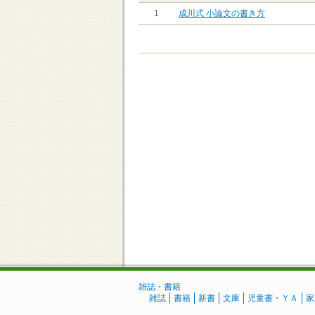
1
成川式 小論文の書き方
雑誌・書籍
雑誌
書籍
新書
文庫
児童書・ＹＡ
家