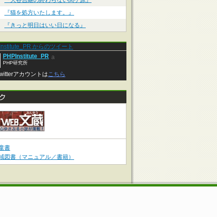
『大谷吉継の終わらない関ケ原』
『猫を処方いたします。』
『きっと明日はいい日になる』
Institute_PR からのツイート
PHPInstitute_PR
a
PHP研究所
witterアカウントは
こちら
童書
域図書（マニュアル／書籍）