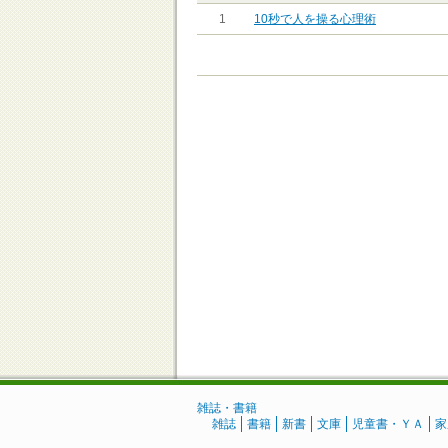
1
10秒で人を操る心理術
雑誌・書籍
雑誌
書籍
新書
文庫
児童書・ＹＡ
家