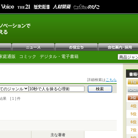
家庭通販
コミック
デジタル・電子書籍
書籍
詳細検索は
こちら
[ 1 ] 件
4位
5位
6位
7位
主な著者