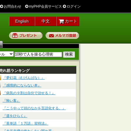
お問合わせ
myPHP会員サービス
ログイン
English
中文
カート
プレゼント
メルマガ登録
売れ筋ランキング
『夢幻花（むげんばな）』
『感情的にならない本』
『病気の９割は自分で治せる！』
『怖い客』
『こうやって頭のなかを言語化する。』
『道をひらく』
『英単語「１万語」習得法』