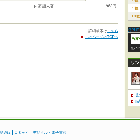
8位
内藤 誼人著
968円
9位
10位
@PHP
詳細検索は
こちら
このページのTOPへ
他のt
児
職
庭通販
コミック
デジタル・電子書籍