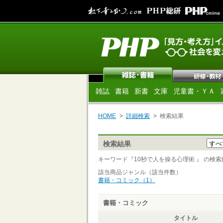
雑誌
書籍
新書
文庫
児童書・ＹＡ
HOME
詳細検索
検索結果
検索結果
キーワード『10秒で人を操る心理術 』 の検索結果 
該当商品ジャンル（該当件数）
書籍・コミック（1）
書籍・コミック
タイトル