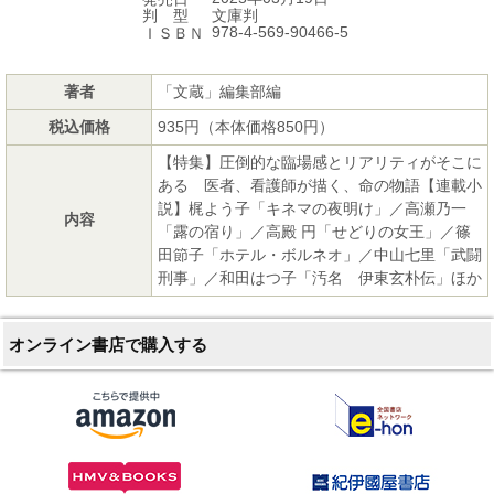
文庫判
判 型
978-4-569-90466-5
ＩＳＢＮ
著者
「文蔵」編集部編
税込価格
935円（本体価格850円）
【特集】圧倒的な臨場感とリアリティがそこに
ある 医者、看護師が描く、命の物語【連載小
説】梶よう子「キネマの夜明け」／高瀬乃一
内容
「露の宿り」／高殿 円「せどりの女王」／篠
田節子「ホテル・ボルネオ」／中山七里「武闘
刑事」／和田はつ子「汚名 伊東玄朴伝」ほか
オンライン書店で購入する