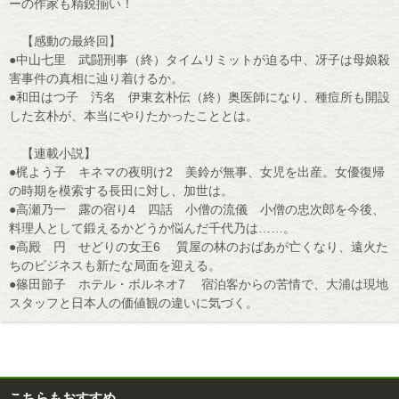
ーの作家も精鋭揃い！
【感動の最終回】
●中山七里 武闘刑事（終）タイムリミットが迫る中、冴子は母娘殺
害事件の真相に辿り着けるか。
●和田はつ子 汚名 伊東玄朴伝（終）奥医師になり、種痘所も開設
した玄朴が、本当にやりたかったこととは。
【連載小説】
●梶よう子 キネマの夜明け2 美鈴が無事、女児を出産。女優復帰
の時期を模索する長田に対し、加世は。
●高瀬乃一 露の宿り4 四話 小僧の流儀 小僧の忠次郎を今後、
料理人として鍛えるかどうか悩んだ千代乃は……。
●高殿 円 せどりの女王6 質屋の林のおばあが亡くなり、遠火た
ちのビジネスも新たな局面を迎える。
●篠田節子 ホテル・ボルネオ7 宿泊客からの苦情で、大浦は現地
スタッフと日本人の価値観の違いに気づく。
こちらもおすすめ