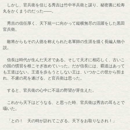
しかし、官兵衛を信じる秀吉は竹中半兵衛と謀り、秘密裏に松寿
丸をかくまうのだった――。
秀吉の信任厚く、天下統一に向かって縦横無尽の活躍をした黒田
官兵衛。
敵将からもその人徳を称えられた名軍師の生涯を描く長編人物小
説。
信長は時代が生んだ天才である。そして天才に相応しく、古いこ
の国の慣習を根こそぎ改めていった。だが信長には、覇道はあって
も王道はない。王道を歩もうとしない王は、いつかこの世から拒ま
れ、不慮の死を遂げる、と官兵衛は思った。
すると、官兵衛の心中に不逞の野望が芽生えた。
これから天下はどうなる、と思った時、官兵衛は秀吉の耳もとで
囁いた。
「との！ 天の時が訪れてござる。天下をお取りなされ！」