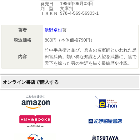
1996年06月03日
発売日
文庫判
判 型
978-4-569-56903-1
ＩＳＢＮ
著者
浜野卓也
著
税込価格
869円（本体価格790円）
竹中半兵衛と並び、秀吉の名軍師といわれた黒
内容
田官兵衛。類い稀な知謀と人望を武器に、陰で
天下を操った男の生涯を描く長編歴史小説。
オンライン書店で購入する