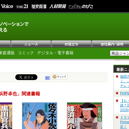
家庭通販
コミック
デジタル・電子書籍
最新ニ
福田
く。
ナレ
浜野卓也」関連書籍
PH
【も
誰？
202
ドラ
Pri
定！