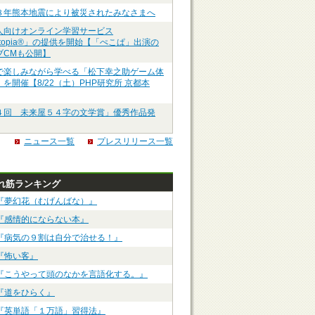
８年熊本地震により被災されたみなさまへ
人向けオンライン学習サービス
ztopia®」の提供を開始【「ぺこぱ」出演の
ブCMも公開】
で楽しみながら学べる「松下幸之助ゲーム体
を開催【8/22（土）PHP研究所 京都本
４回 未来屋５４字の文学賞」優秀作品発
ニュース一覧
プレスリリース一覧
れ筋ランキング
『夢幻花（むげんばな）』
『感情的にならない本』
『病気の９割は自分で治せる！』
『怖い客』
『こうやって頭のなかを言語化する。』
『道をひらく』
『英単語「１万語」習得法』