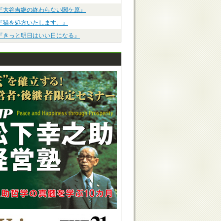
『大谷吉継の終わらない関ケ原』
『猫を処方いたします。』
『きっと明日はいい日になる』