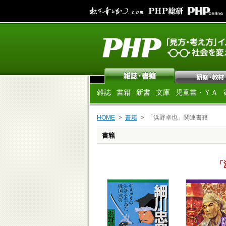
雑誌
書籍
新書
文庫
児童書・ＹＡ
HOME
書籍
「浜野卓也」関連書籍
書籍
「