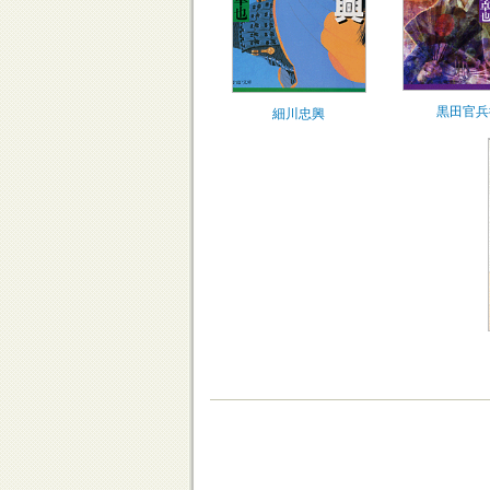
黒田官兵
細川忠興