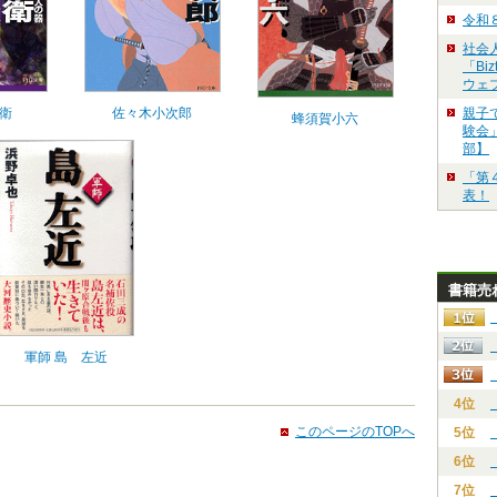
令和
社会
「Bi
ウェ
親子
衛
佐々木小次郎
蜂須賀小六
験会」
部】
「第
表！
書籍売
軍師 島 左近
4位
このページのTOPへ
5位
6位
7位