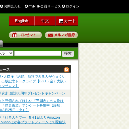
お問合わせ
myPHP会員サービス
ログイン
English
中文
カート
プレゼント
メルマガ登録
ュース
淳×大﨑洋『結局、熱狂できる人がうまくい
』出版記念トークライブ【8/21（金）大阪・
ッジサロン】
P研究所 創設80周年プレゼントキャンペーン
っと評価されてほしい『三国志』の人物は
】『歴史街道』アンケート募集中【締切：
6年8月25日（火）】
マ「社畜人ヤブ―」8月1日よりAmazon
me Videoほか各プラットフォームにて配信決