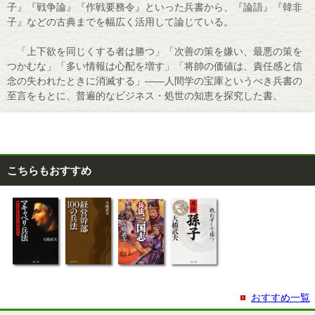
子』『戦争論』『作戦要務令』といった兵書から、『論語』『韓非
子』などの古典までを幅広く活用して論じている。
「上下欲を同じくする者は勝つ」「次善の策を嫌い、最悪の策を
つかむな」「多い情報は心配を増す」「将帥の価値は、責任感と信
念の失われたときに消滅する」――人間学の宝庫というべき兵書の
至言をもとに、普遍的なビジネス・処世の知恵を探究した書。
こちらもおすすめ
おすすめ一覧