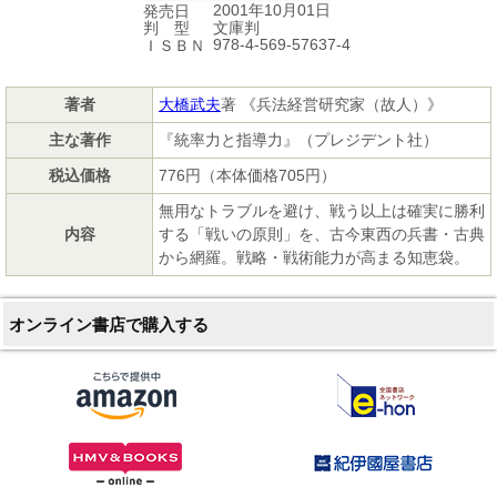
2001年10月01日
発売日
文庫判
判 型
978-4-569-57637-4
ＩＳＢＮ
著者
大橋武夫
著 《兵法経営研究家（故人）》
主な著作
『統率力と指導力』（プレジデント社）
税込価格
776円（本体価格705円）
無用なトラブルを避け、戦う以上は確実に勝利
内容
する「戦いの原則」を、古今東西の兵書・古典
から網羅。戦略・戦術能力が高まる知恵袋。
オンライン書店で購入する