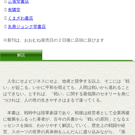
三省堂書店
有隣堂
くまざわ書店
丸善ジュンク堂書店
※新刊は、おおむね発売日の２日後に店頭に並びます
解説
人生にせよビジネスにせよ、他者と競争する以上、そこには「戦
い」が起こる。いかに平和を唱えても、人間は戦いから逃れること
はできない。とすれば、「戦い」に関する最低限のセオリーを身に
つければ、人の世の生きやすさはまるで違ってくる。
本書は、戦時中は陸軍参謀であり、戦後は経営者として企業再建
に敏腕をふるった著者が、古今の兵書から「戦いの原則」となるエ
ッセンスを抽出、わかりやすく解説していく。歴史上の戦闘や経
営、スポーツの世界の具体例をふんだんに盛り込みながら、『孫