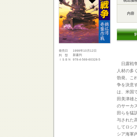
税込価
内容
1998年10月12日
発売日
新書判
判 型
978-4-569-60328-5
ＩＳＢＮ
日露戦争
人材の多
勃発。こ
争を決意
は、米国
田美津雄
のサーカ
田らを猛
与された
してロシ
シア海軍