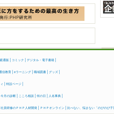
庭通販
コミック
デジタル・電子書籍
通信教育
eラーニング
職域図書
グッズ
ティ
特設ページ
』今月の診断
こころ相談
何の日
人名事典
社員研修のＰＨＰ人材開発
ＰＨＰオンライン
比べない、悩まない「のびのび子育て