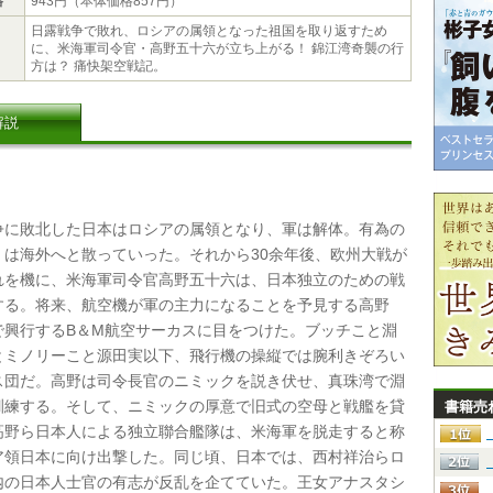
格
943円（本体価格857円）
日露戦争で敗れ、ロシアの属領となった祖国を取り返すため
に、米海軍司令官・高野五十六が立ち上がる！ 錦江湾奇襲の行
方は？ 痛快架空戦記。
解説
に敗北した日本はロシアの属領となり、軍は解体。有為の
くは海外へと散っていった。それから30余年後、欧州大戦が
れを機に、米海軍司令官高野五十六は、日本独立のための戦
する。将来、航空機が軍の主力になることを予見する高野
で興行するB＆M航空サーカスに目をつけた。ブッチこと淵
とミノリーこと源田実以下、飛行機の操縦では腕利きぞろい
ス団だ。高野は司令長官のニミックを説き伏せ、真珠湾で淵
訓練する。そして、ニミックの厚意で旧式の空母と戦艦を貸
書籍売
高野ら日本人による独立聯合艦隊は、米海軍を脱走すると称
ア領日本に向け出撃した。同じ頃、日本では、西村祥治らロ
内の日本人士官の有志が反乱を企てていた。王女アナスタシ