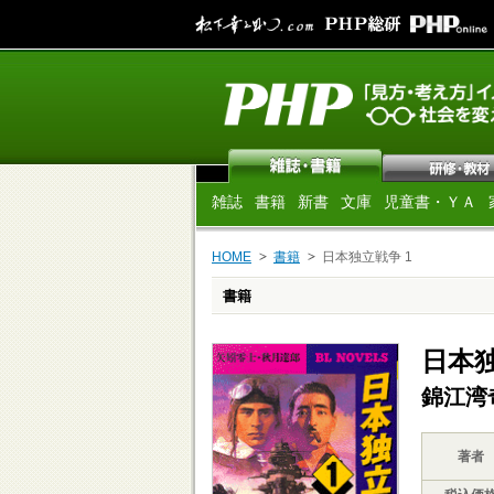
雑誌
書籍
新書
文庫
児童書・ＹＡ
HOME
書籍
日本独立戦争 1
書籍
日本独
錦江湾
著者