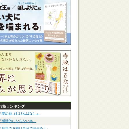
れ筋ランキング
『夢幻花（むげんばな）』
『感情的にならない本』
『病気の９割は自分で治せる！』