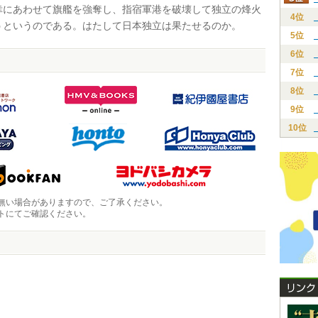
幸にあわせて旗艦を強奪し、指宿軍港を破壊して独立の烽火
4位
うというのである。はたして日本独立は果たせるのか。
5位
6位
7位
8位
9位
10位
無い場合がありますので、ご了承ください。
トにてご確認ください。