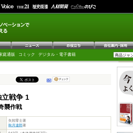
家庭通販
コミック
デジタル・電子書籍
立戦争 1
奇襲作戦
矢矧零士著
秋月達郎
著