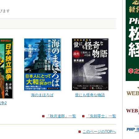
びます
海のまほろば
世にも怪奇な物語
争2
「秋月達郎」一覧
「矢矧零士」一覧
このページのTOPへ