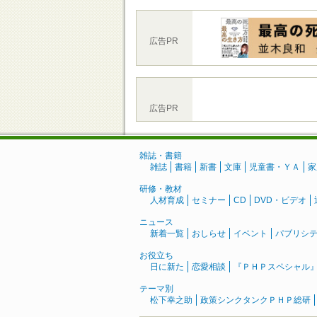
広告PR
広告PR
雑誌・書籍
雑誌
書籍
新書
文庫
児童書・ＹＡ
家
研修・教材
人材育成
セミナー
CD
DVD・ビデオ
ニュース
新着一覧
おしらせ
イベント
パブリシ
お役立ち
日に新た
恋愛相談
『ＰＨＰスペシャル
テーマ別
松下幸之助
政策シンクタンクＰＨＰ総研