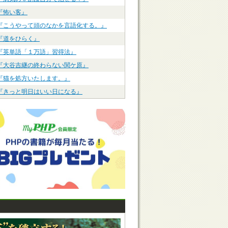
『怖い客』
『こうやって頭のなかを言語化する。』
『道をひらく』
『英単語「１万語」習得法』
『大谷吉継の終わらない関ケ原』
『猫を処方いたします。』
『きっと明日はいい日になる』