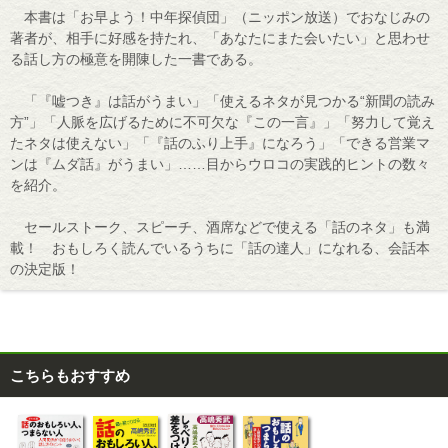
本書は「お早よう！中年探偵団」（ニッポン放送）でおなじみの
著者が、相手に好感を持たれ、「あなたにまた会いたい」と思わせ
る話し方の極意を開陳した一書である。
「『嘘つき』は話がうまい」「使えるネタが見つかる“新聞の読み
方”」「人脈を広げるために不可欠な『この一言』」「努力して覚え
たネタは使えない」「『話のふり上手』になろう」「できる営業マ
ンは『ムダ話』がうまい」……目からウロコの実践的ヒントの数々
を紹介。
セールストーク、スピーチ、酒席などで使える「話のネタ」も満
載！ おもしろく読んでいるうちに「話の達人」になれる、会話本
の決定版！
こちらもおすすめ