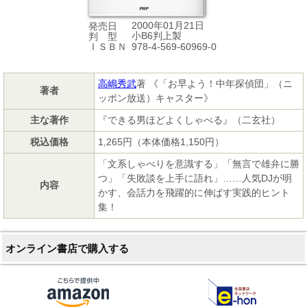
2000年01月21日
発売日
小B6判上製
判 型
978-4-569-60969-0
ＩＳＢＮ
高嶋秀武
著 《「お早よう！中年探偵団」（ニ
著者
ッポン放送）キャスター》
主な著作
『できる男ほどよくしゃべる』（二玄社）
税込価格
1,265円（本体価格1,150円）
「文系しゃべりを意識する」「無言で雄弁に勝
つ」「失敗談を上手に語れ」……人気DJが明
内容
かす、会話力を飛躍的に伸ばす実践的ヒント
集！
オンライン書店で購入する