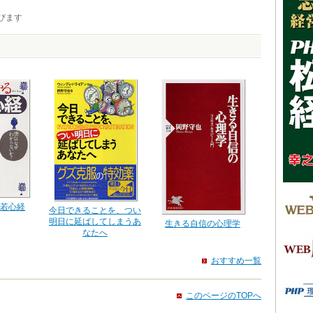
びます
若心経
今日できることを、つい
明日に延ばしてしまうあ
生きる自信の心理学
なたへ
おすすめ一覧
このページのTOPへ