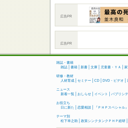
広告PR
広告PR
雑誌・書籍
雑誌
書籍
新書
文庫
児童書・ＹＡ
家
研修・教材
人材育成
セミナー
CD
DVD・ビデオ
ニュース
新着一覧
おしらせ
イベント
パブリシ
お役立ち
日に新た
恋愛相談
『ＰＨＰスペシャル
テーマ別
松下幸之助
政策シンクタンクＰＨＰ総研