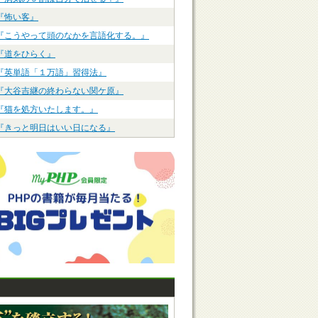
『怖い客』
『こうやって頭のなかを言語化する。』
『道をひらく』
『英単語「１万語」習得法』
『大谷吉継の終わらない関ケ原』
『猫を処方いたします。』
『きっと明日はいい日になる』