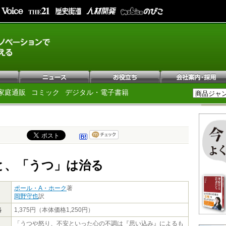
家庭通販
コミック
デジタル・電子書籍
と、「うつ」は治る
ポール・A・ホーク
著
岡野守也
訳
格
1,375円（本体価格1,250円）
「うつや怒り、不安といった心の不調は『思い込み』によるも