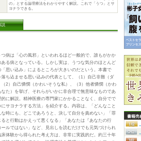
の」とする論理療法をわかりやすく解説。これで「うつ」とサ
ヨナラできる。
解説
つ病は「心の風邪」といわれるほど一般的で、誰もがかか
のある病となっている。しかし実は、うつな気分のほとんど
の「思い込み」によるところが大きいのだという。本書で
を落ち込ませる思い込みの代表として、（1）自己非難（ダ
、（2）自己憐憫（かわいそうな私）、（3）他者憐憫（かわ
あなた）を挙げ、それらがいかに非合理で無意味なものであ
理的に解説。精神医療の専門家にかかることなく、自分でで
つにサヨナラする方法」を紹介する。内容は、「どんなこと
んな時にも、どこであろうと、決して自分を責めない」「罪
書籍売
じると行動はかえって悪くなる」「あなたは『あなたの行
コールではない」など、見出しを読むだけでも元気づけられ
臨床体験から得られた考え方は、非常に実践的だ。約三十年