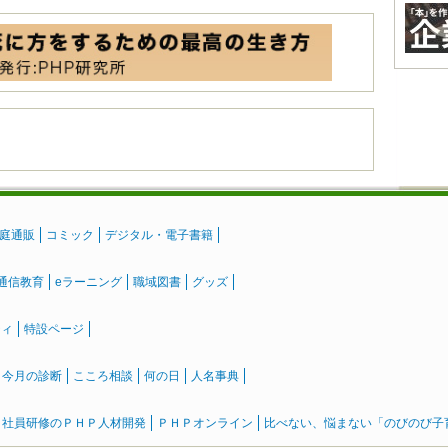
庭通販
コミック
デジタル・電子書籍
通信教育
eラーニング
職域図書
グッズ
ティ
特設ページ
』今月の診断
こころ相談
何の日
人名事典
社員研修のＰＨＰ人材開発
ＰＨＰオンライン
比べない、悩まない「のびのび子育て