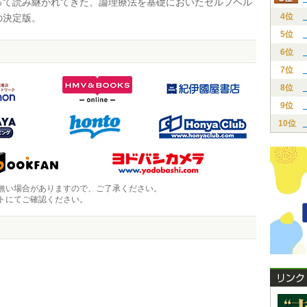
って読み継がれてきた、論理療法を基礎においたセルフヘル
4位
の決定版。
5位
6位
7位
8位
9位
10位
無い場合がありますので、ご了承ください。
トにてご確認ください。