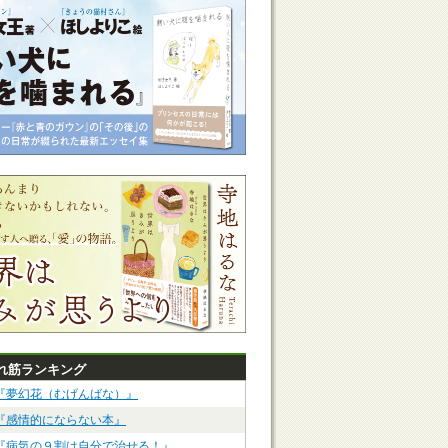
れ筋ランキング
『夢幻花（むげんばな）』
『感情的にならない本』
『病気の９割は自分で治せる！』