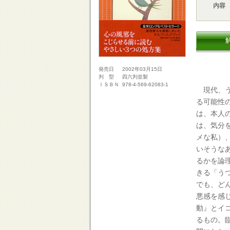
内容
2002年03月15日
発売日
四六判並製
判 型
978-4-569-62083-1
ＩＳＢＮ
現代、う
る可能性
は、本人
は、気分
メな私）
いそうな
るかを論
きる「う
でも、ど
悪感を感
動』とイ
るもの。