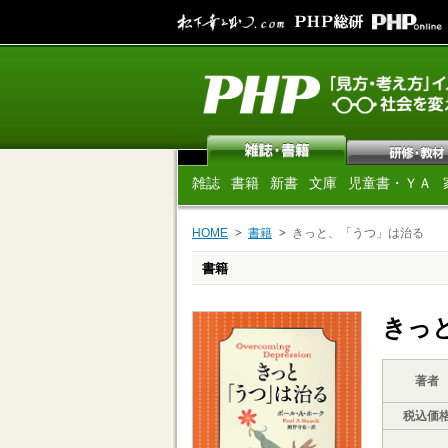
雑誌
書籍
新書
文庫
児童書・ＹＡ
HOME
書籍
きっと、「うつ」は治る
書籍
きっ
著者
税込価