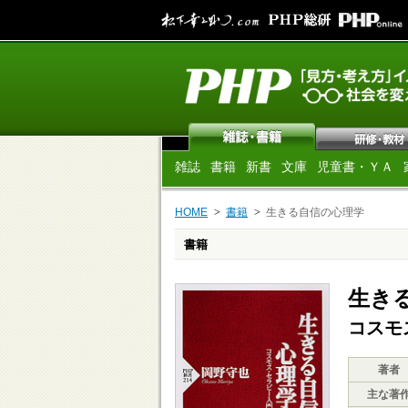
雑誌
書籍
新書
文庫
児童書・ＹＡ
HOME
書籍
生きる自信の心理学
書籍
生き
コスモ
著者
主な著