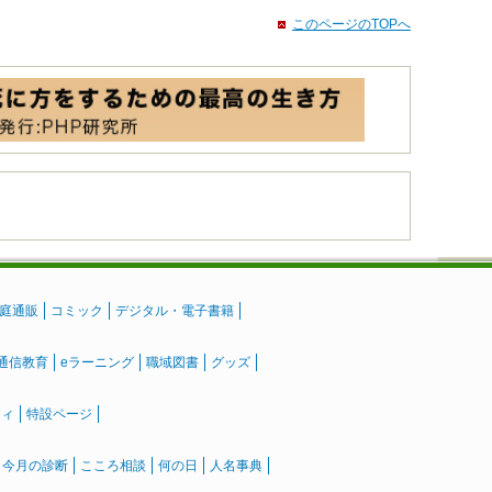
このページのTOPへ
庭通販
コミック
デジタル・電子書籍
通信教育
eラーニング
職域図書
グッズ
ティ
特設ページ
』今月の診断
こころ相談
何の日
人名事典