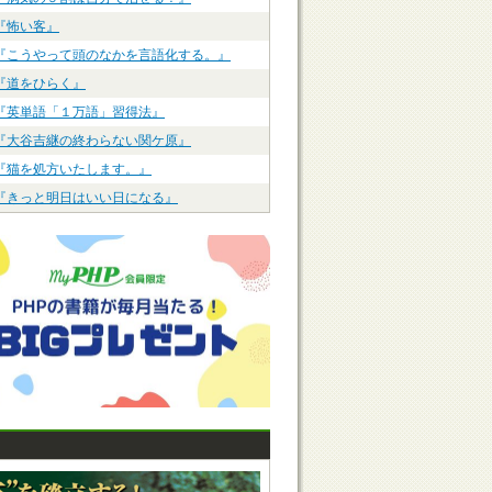
『怖い客』
『こうやって頭のなかを言語化する。』
『道をひらく』
『英単語「１万語」習得法』
『大谷吉継の終わらない関ケ原』
『猫を処方いたします。』
『きっと明日はいい日になる』