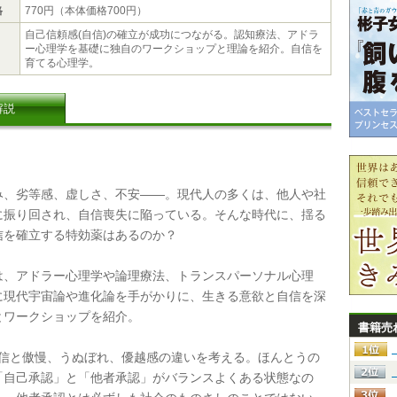
格
770円（本体価格700円）
自己信頼感(自信)の確立が成功につながる。認知療法、アドラ
ー心理学を基礎に独自のワークショップと理論を紹介。自信を
育てる心理学。
解説
、劣等感、虚しさ、不安――。現代人の多くは、他人や社
に振り回され、自信喪失に陥っている。そんな時代に、揺る
信を確立する特効薬はあるのか？
、アドラー心理学や論理療法、トランスパーソナル心理
に現代宇宙論や進化論を手がかりに、生きる意欲と自信を深
とワークショップを紹介。
書籍売
信と傲慢、うぬぼれ、優越感の違いを考える。ほんとうの
「自己承認」と「他者承認」がバランスよくある状態なの