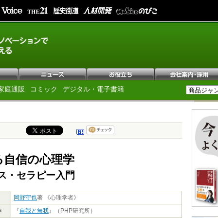
家庭通販
コミック
デジタル・電子書籍
る自信の心理学
ス・セラピー入門
岡野守也
著 《心理学者》
作
『
自我と無我
』（PHP研究所）