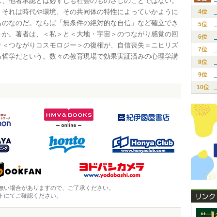
し、他者承認とは必ずしも社会のものさしのことではない。
、それは時代や環境、その共同体の特性によっていかように
4位
ものなのだ。ならば「無条件の絶対的な自信」など確立でき
5位
うか。著者は、＜私＞と＜大地・宇宙＞のつながり感覚の回
6位
り＜つながりコスモロジー＞の復権が、自信喪失＝ニヒリズ
7位
る哲学だという。数々の教育現場で効果実証済みの心理学講
8位
9位
10位
無い場合がありますので、ご了承ください。
トにてご確認ください。