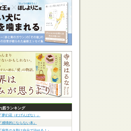
れ筋ランキング
『夢幻花（むげんばな）』
『感情的にならない本』
『病気の９割は自分で治せる！』