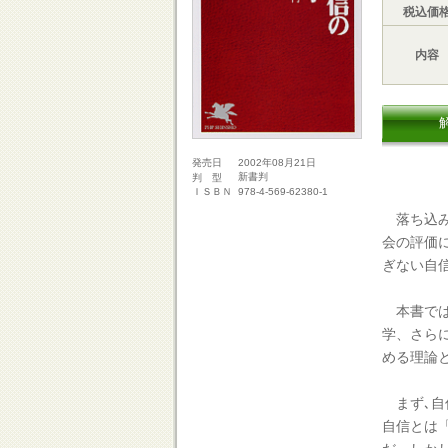
税込価
内容
2002年08月21日
発売日
新書判
判 型
978-4-569-62380-1
ＩＳＢＮ
落ち込み
会の評価
ぎない自
本書では
学、さら
める理論
まず､自
自信とは