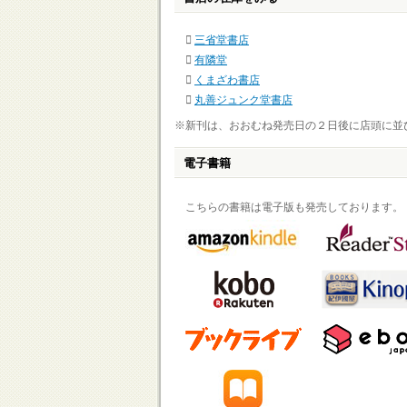
三省堂書店
有隣堂
くまざわ書店
丸善ジュンク堂書店
※新刊は、おおむね発売日の２日後に店頭に並
電子書籍
こちらの書籍は電子版も発売しております。