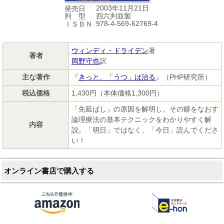
2003年11月21日
発売日
四六判並製
判 型
978-4-569-62769-4
ＩＳＢＮ
ウィンディ・ドライデン
著
著者
岡野守也
訳
主な著作
『
きっと、「うつ」は治る
』（PHP研究所）
税込価格
1,430円（本体価格1,300円）
「先延ばし」の原因を解明し、その癖をなおす
論理療法の基本テクニックをわかりやすく解
内容
説。「明日」ではなく、「今日」読んでくださ
い！
オンライン書店で購入する