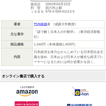
2002年04月15日
発売日
四六判上製
判 型
978-4-569-62113-5
ＩＳＢＮ
著者
竹内靖雄
著 《成蹊大学教授》
『諺で解く日本人の行動学』（東洋経済新報
主な著作
社）
税込価格
1,540円（本体価格1,400円）
日本経済を体力なからしめている日本型社会主
内容
義を改め、日本および日本人が健全な経済プレ
ーヤーになるためには何が必要かを説く。
オンライン書店で購入する