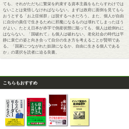
ても、それがただちに繁栄を約束する資本主義をもたらすわけでは
ないことは覚悟しなければならない。まずは政府に面倒を見てもら
おうとする「お上症候群」は脱するべきだろう。また、個人が自由
に自分の責任で生きるために邪魔になるものは壊れてしまったほう
がよい。たとえ日本が赤字で倒産状態に陥っても、個人は総倒れに
はならない。「国破れて」も個人は破れない。老化社会の時代は平
静に衰亡の姿と向き合って自分の生き方を考えることが賢明であ
る。「国家につながれた奴隷になるか、自由に生きる個人である
か」の選択を読者に迫る良書。
こちらもおすすめ