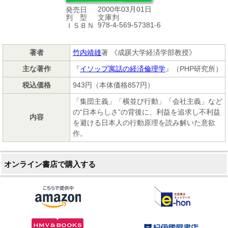
2000年03月01日
発売日
文庫判
判 型
978-4-569-57381-6
ＩＳＢＮ
著者
竹内靖雄
著 《成蹊大学経済学部教授》
主な著作
『
イソップ寓話の経済倫理学
』（PHP研究所）
税込価格
943円（本体価格857円）
「集団主義」「横並び行動」「会社主義」など
の“日本らしさ”の背後に、利益を追求し不利益
内容
を避ける日本人の行動原理を読み解いた意欲
作。
オンライン書店で購入する