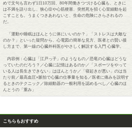
めで文句も言わず1日10万回、80年間働きつづける心臓も、ときに
は不満を語り出し、狭心症や心筋梗塞、突然死を招く心室細動を起
こすことも。うまくつきあわないと、生命の危険にさらされるの
だ。
「運動や睡眠はほんとうに体にいいのか？」「ストレスは大敵な
のか？」といった疑問から、心電図の簡単な見方、医者との賢い接
し方まで、第一線の心臓外科医がやさしく解説する入門 心臓学。
内容例：心臓は「江戸っ子」のようなもの／恐竜の心臓はどうな
っていたのだろう？／心臓に記憶はあるのか／「スポーツをやって
いる人は長生きできない」はほんとうか／「寝起きが悪い」のは当
たり前／最高血圧×脈拍で心臓の仕事量を知る／医者に痛みを説明す
るときのテクニック／除細動器の一般利用を認めるべし／心臓のほ
んとうの「重み」
こちらもおすすめ