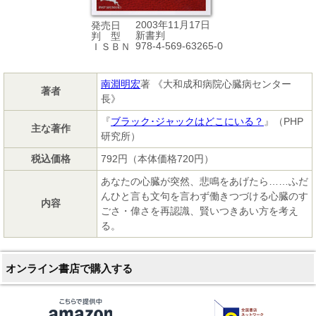
2003年11月17日
発売日
新書判
判 型
978-4-569-63265-0
ＩＳＢＮ
南淵明宏
著 《大和成和病院心臓病センター
著者
長》
『
ブラック･ジャックはどこにいる？
』（PHP
主な著作
研究所）
税込価格
792円（本体価格720円）
あなたの心臓が突然、悲鳴をあげたら……ふだ
んひと言も文句を言わず働きつづける心臓のす
内容
ごさ・偉さを再認識、賢いつきあい方を考え
る。
オンライン書店で購入する