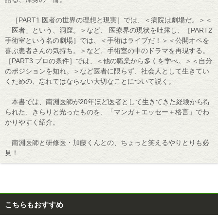
［PART1 医者の世界の理想と現実］では、＜病院は劇場だ。＞＜
「医者」という、洞窟。＞など、 医療界の現状を吐露し、［PART2
手術室という名の劇場］では、＜手術はライブだ！＞＜公開オペを
喜ぶ患者さんの気持ち。＞など、手術室の中のドラマを再現する。
［PART3 プロの条件］では、＜他の職業から多くを学べ。＞＜自分
のポジションを知れ。＞など医者に限らず、社会人として生きてい
くための、忘れてはならない大切なことについて説く。
本書では、南淵医師が20年ほど医者として生きてきた経験から得
られた、きらりと光ったものを、「マンガ＋エッセー＋格言」でわ
かりやすく紹介。
南淵医師と研修医・加藤くんとの、ちょっと笑えるやりとりも必
見！
こちらもおすすめ