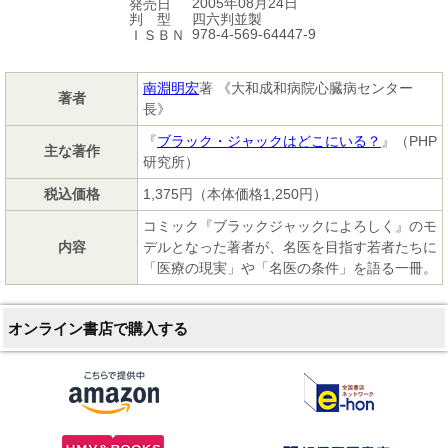
2005年08月24日
発売日
四六判並製
判 型
978-4-569-64447-9
ＩＳＢＮ
南淵明宏
著 《大和成和病院心臓病センター
著者
長》
『
ブラック・ジャックはどこにいる？
』（PHP
主な著作
研究所）
税込価格
1,375円（本体価格1,250円）
コミック『ブラックジャックによろしく』のモ
内容
デルとなった著者が、名医を目指す若者たちに
「医療の現実」や「名医の条件」を語る一冊。
オンライン書店で購入する