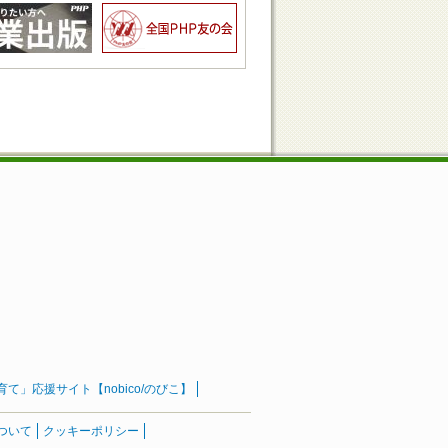
」応援サイト【nobico/のびこ】
ついて
クッキーポリシー