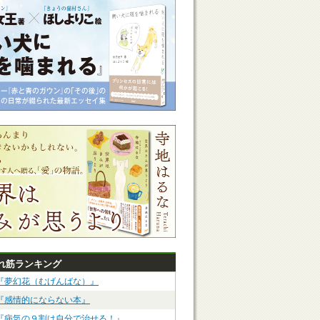
れ筋ランキング
『夢幻花（むげんばな）』
『感情的にならない本』
『病気の９割は自分で治せる！』