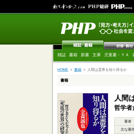
雑誌
書籍
新書
文庫
児童書・ＹＡ
HOME
書籍
人間は霊界を知り得るか
書籍
人間
哲学者
著者
主な著