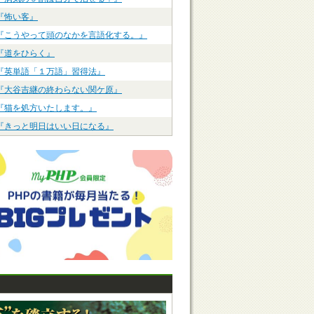
『怖い客』
『こうやって頭のなかを言語化する。』
『道をひらく』
『英単語「１万語」習得法』
『大谷吉継の終わらない関ケ原』
『猫を処方いたします。』
『きっと明日はいい日になる』