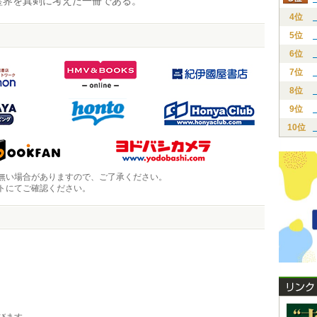
霊界を真剣に考えた一冊である。
4位
5位
6位
7位
8位
9位
10位
無い場合がありますので、ご了承ください。
トにてご確認ください。