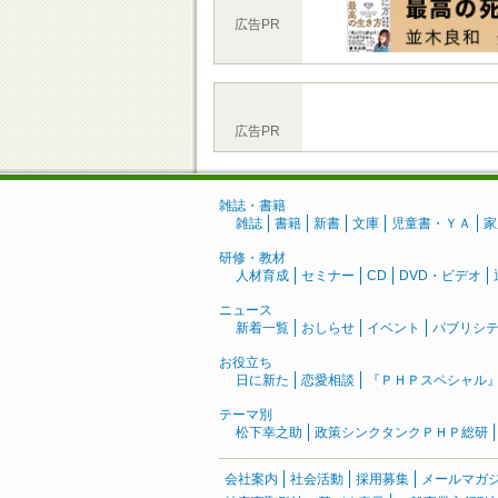
広告PR
広告PR
雑誌・書籍
雑誌
書籍
新書
文庫
児童書・ＹＡ
家
研修・教材
人材育成
セミナー
CD
DVD・ビデオ
ニュース
新着一覧
おしらせ
イベント
パブリシ
お役立ち
日に新た
恋愛相談
『ＰＨＰスペシャル
テーマ別
松下幸之助
政策シンクタンクＰＨＰ総研
会社案内
社会活動
採用募集
メールマガ