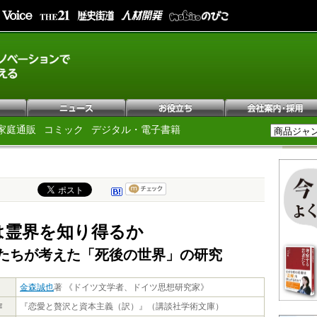
家庭通販
コミック
デジタル・電子書籍
は霊界を知り得るか
たちが考えた「死後の世界」の研究
金森誠也
著 《ドイツ文学者、ドイツ思想研究家》
作
『恋愛と贅沢と資本主義（訳）』（講談社学術文庫）