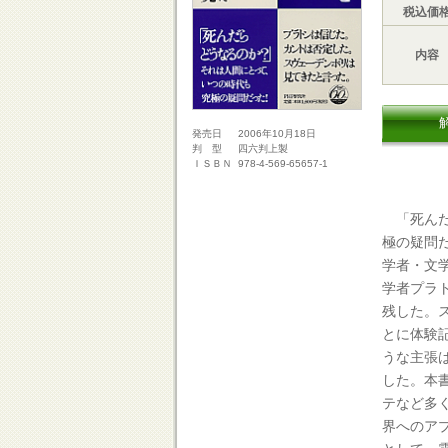
税込価
内容
2006年10月18日
発売日
四六判上製
判 型
978-4-569-65657-1
ＩＳＢＮ
「死んだ
極の疑問
学者・文
学者プラ
残した。
とに体験
うな主張
した。本
テなど多
界へのア