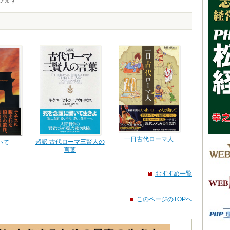
びます
一日古代ローマ人
超訳 古代ローマ三賢人の
いて
言葉
おすすめ一覧
このページのTOPへ