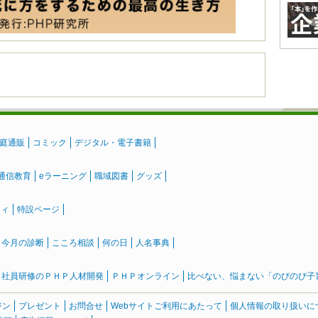
庭通販
コミック
デジタル・電子書籍
通信教育
eラーニング
職域図書
グッズ
ティ
特設ページ
』今月の診断
こころ相談
何の日
人名事典
社員研修のＰＨＰ人材開発
ＰＨＰオンライン
比べない、悩まない「のびのび子育て
ジン
プレゼント
お問合せ
Webサイトご利用にあたって
個人情報の取り扱いに