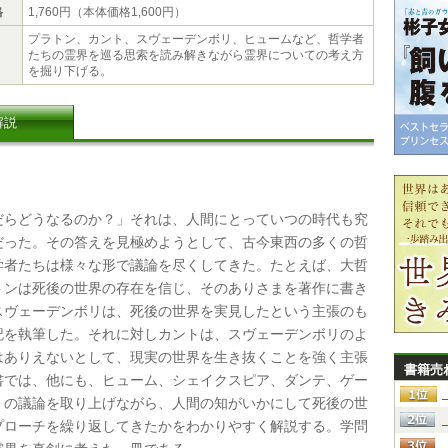
格
1,760円（本体価格1,600円）
プラトン、カント、スヴェーデンボリ、ヒュームなど、哲学者
たちの霊界を巡る思索を読み解きながら霊界についての考え方
を掘り下げる。
解説
らどうなるのか？」それは、人間にとっていつの時代も究
だった。その答えを見極めようとして、古今東西の多くの哲
学者たちは様々な形で議論を尽くしてきた。たとえば、大哲
トンは死後の世界の存在を信じ、そのありさまを著作に書き
スヴェーデンボリは、死後の世界を実見したという主張のも
記を執筆した。それに対しカントは、スヴェーデンボリのよ
はありえないとして、現実の世界を生き抜くことを強く主張
書籍売
書では、他にも、ヒューム、シェイクスピア、ダンテ、ゲー
くの議論を取り上げながら、人間の知がいかにして死後の世
プローチを繰り返してきたかをわかりやすく解説する。学問