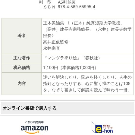
A5判並製
判 型
978-4-569-65995-4
ＩＳＢＮ
正木晃編集 《（正木）純真短期大学教授、
（高井）建長寺宗務総長、（永井）建長寺教学
著者
部長》
高井正俊監修
永井宗直
主な著作
『マンダラ塗り絵』（春秋社）
税込価格
1,100円（本体価格1,000円）
迷いを解決したり、悩みを軽くしたり、人生の
内容
指針となったりする、心に響く禅のことば108
を、なぞり書きして解説を読んで味わう一冊。
オンライン書店で購入する