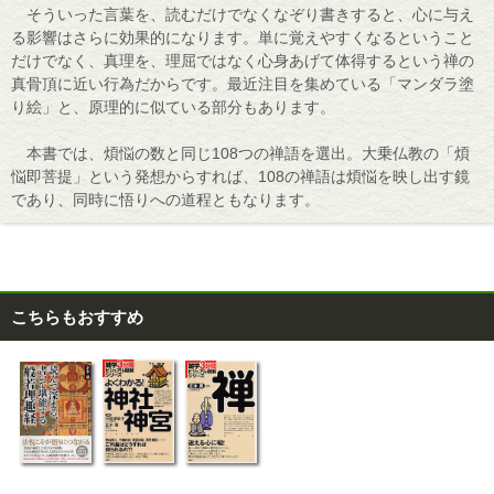
そういった言葉を、読むだけでなくなぞり書きすると、心に与え
る影響はさらに効果的になります。単に覚えやすくなるということ
だけでなく、真理を、理屈ではなく心身あげて体得するという禅の
真骨頂に近い行為だからです。最近注目を集めている「マンダラ塗
り絵」と、原理的に似ている部分もあります。
本書では、煩悩の数と同じ108つの禅語を選出。大乗仏教の「煩
悩即菩提」という発想からすれば、108の禅語は煩悩を映し出す鏡
であり、同時に悟りへの道程ともなります。
こちらもおすすめ