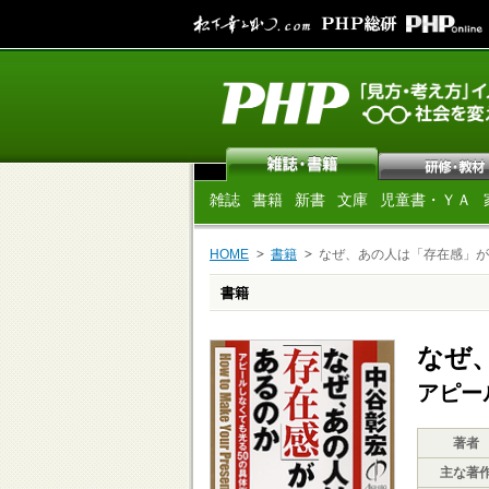
雑誌
書籍
新書
文庫
児童書・ＹＡ
HOME
書籍
なぜ、あの人は「存在感」が
書籍
なぜ
アピー
著者
主な著