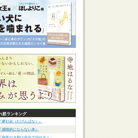
れ筋ランキング
『夢幻花（むげんばな）』
『感情的にならない本』
『病気の９割は自分で治せる！』