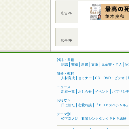
広告PR
広告PR
雑誌・書籍
雑誌
書籍
新書
文庫
児童書・ＹＡ
家
研修・教材
人材育成
セミナー
CD
DVD・ビデオ
ニュース
新着一覧
おしらせ
イベント
パブリシ
お役立ち
日に新た
恋愛相談
『ＰＨＰスペシャル
テーマ別
松下幸之助
政策シンクタンクＰＨＰ総研