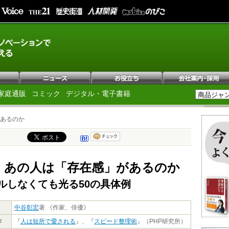
家庭通販
コミック
デジタル・電子書籍
あるのか
、あの人は「存在感」があるのか
ルしなくても光る50の具体例
中谷彰宏
著 《作家、俳優》
作
『
人は短所で愛される
』、『
スピード整理術
』（PHP研究所）