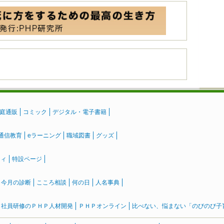
庭通販
コミック
デジタル・電子書籍
通信教育
eラーニング
職域図書
グッズ
ティ
特設ページ
』今月の診断
こころ相談
何の日
人名事典
社員研修のＰＨＰ人材開発
ＰＨＰオンライン
比べない、悩まない「のびのび子育て