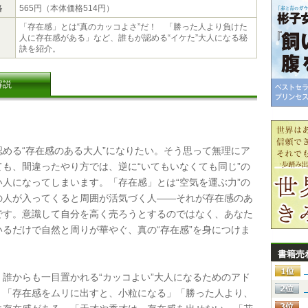
格
565円（本体価格514円）
「存在感」とは“真のカッコよさ”だ！ 「勝った人より負けた
人に存在感がある」など、誰もが認める“イケた”大人になる秘
訣を紹介。
解説
める“存在感のある大人”になりたい。そう思って無理にア
ても、間違ったやり方では、逆に“いてもいなくても同じ”の
い人になってしまいます。「存在感」とは“空気を運ぶ力”の
の人が入ってくると周囲が活気づく人――それが存在感のあ
です。意識して自分を高く売ろうとするのではなく、あなた
いるだけで自然と周りが華やぐ、真の“存在感”を身につけま
書籍売
誰からも一目置かれる“カッコよい”大人になるためのアド
。「存在感をムリに出すと、小粒になる」「勝った人より、