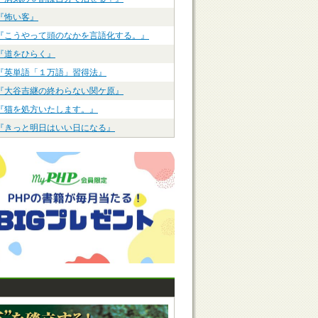
『怖い客』
『こうやって頭のなかを言語化する。』
『道をひらく』
『英単語「１万語」習得法』
『大谷吉継の終わらない関ケ原』
『猫を処方いたします。』
『きっと明日はいい日になる』