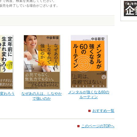
トで再度、検索を実施してください。
販売を終了している場合がございます。
メンタルが強くなる60の
変わろう
なぜあの人は、しなやか
ルーティン
で強いのか
おすすめ一覧
このページのTOPへ