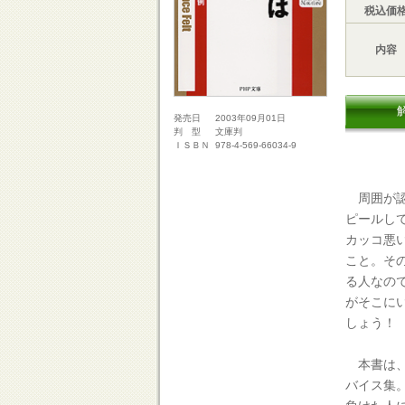
税込価
内容
2003年09月01日
発売日
文庫判
判 型
978-4-569-66034-9
ＩＳＢＮ
周囲が認
ピールし
カッコ悪
こと。そ
る人なの
がそこに
しょう！
本書は、
バイス集