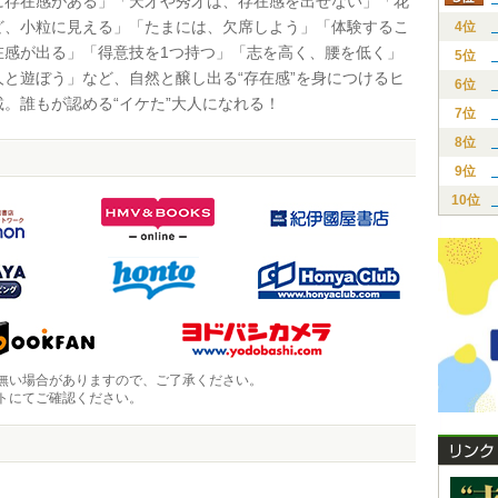
に存在感がある」「天才や秀才は、存在感を出せない」「花
ど、小粒に見える」「たまには、欠席しよう」「体験するこ
4位
在感が出る」「得意技を1つ持つ」「志を高く、腰を低く」
5位
人と遊ぼう」など、自然と醸し出る“存在感”を身につけるヒ
6位
載。誰もが認める“イケた”大人になれる！
7位
8位
9位
10位
無い場合がありますので、ご了承ください。
トにてご確認ください。