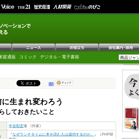
家庭通販
コミック
デジタル・電子書籍
前に生まれ変わろう
からしておきたいこと
中谷彰宏
著 《作家》
『
なぜランチタイムに本を読む人は成功するのか。
』（PHP研
作