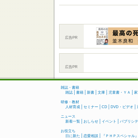
広告PR
広告PR
雑誌・書籍
雑誌
書籍
新書
文庫
児童書・ＹＡ
家
研修・教材
人材育成
セミナー
CD
DVD・ビデオ
ニュース
新着一覧
おしらせ
イベント
パブリシ
お役立ち
日に新た
恋愛相談
『ＰＨＰスペシャル