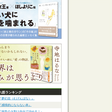
れ筋ランキング
『夢幻花（むげんばな）』
『感情的にならない本』
『病気の９割は自分で治せる！』