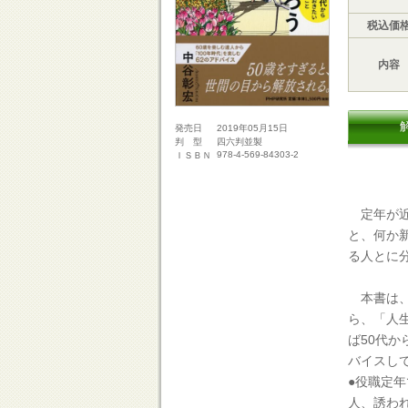
税込価
内容
2019年05月15日
発売日
四六判並製
判 型
978-4-569-84303-2
ＩＳＢＮ
定年が近
と、何か
る人とに
本書は、
ら、「人
ば50代
バイスし
●役職定
人、誘わ