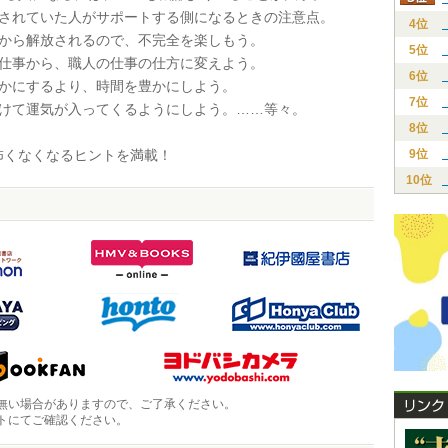
トされていた人がサポートする側になるときの注意点。
4位
目から解放されるので、不完全を楽しもう。
5位
の仕事から、職人の仕事の仕方に変えよう。
6位
豊かにするより、時間を豊かにしよう。
7位
づけて運気が入ってくるようにしよう。……等々。
8位
くなくなるヒントを満載！
9位
10位
無い場合がありますので、ご了承ください。
トにてご確認ください。