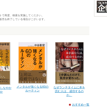
トで再度、検索を実施してください。
販売を終了している場合がございます。
メンタルが強くなる60の
なぜランチタイムに本を
しなやか
ルーティン
読む人は、成功するの
か
か。
おすすめ一覧