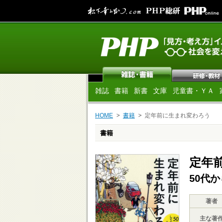
雑誌
書籍
新書
文庫
児童書・ＹＡ
HOME
書籍
定年前に生まれ変わろう
書籍
定年
50代
著者
主な著