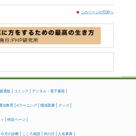
このページのTOPへ
庭通販
コミック
デジタル・電子書籍
通信教育
eラーニング
職域図書
グッズ
ティ
特設ページ
』今月の診断
こころ相談
何の日
人名事典