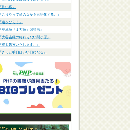
『怖い客』
『こうやって頭のなかを言語化する。』
『道をひらく』
『英単語「１万語」習得法』
『大谷吉継の終わらない関ケ原』
『猫を処方いたします。』
『きっと明日はいい日になる』