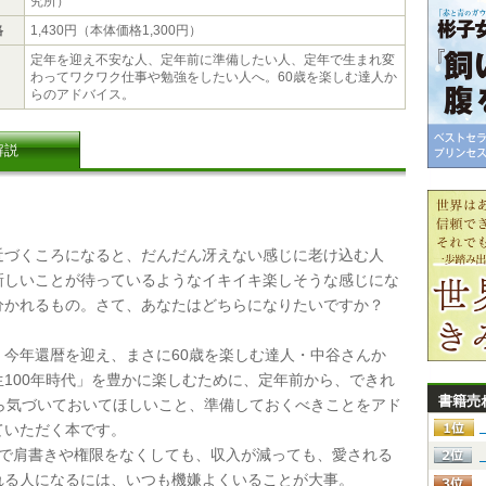
究所）
格
1,430円（本体価格1,300円）
定年を迎え不安な人、定年前に準備したい人、定年で生まれ変
わってワクワク仕事や勉強をしたい人へ。60歳を楽しむ達人か
らのアドバイス。
解説
づくころになると、だんだん冴えない感じに老け込む人
新しいことが待っているようなイキイキ楽しそうな感じにな
分かれるもの。さて、あなたはどちらになりたいですか？
今年還暦を迎え、まさに60歳を楽しむ達人・中谷さんか
生100年時代」を豊かに楽しむために、定年前から、できれ
書籍売
から気づいておいてほしいこと、準備しておくべきことをアド
ていただく本です。
年で肩書きや権限をなくしても、収入が減っても、愛される
れる人になるには、いつも機嫌よくいることが大事。