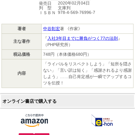
2020年02月04日
発売日
文庫判
判 型
978-4-569-76996-7
ＩＳＢＮ
著者
中谷彰宏
著 《作家》
『
入社3年目までに勝負がつく77の法則
』
主な著作
（PHP研究所）
税込価格
748円（本体価格680円）
「ライバルをリスペクトしよう」「短所を隠さ
ない」「言い訳は短く」「感謝されるより感謝
内容
しよう」……自己肯定感が一瞬でアップするコ
ツを伝授！
オンライン書店で購入する